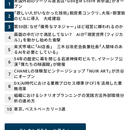
米国外初のグーグル直営店「Google Store 表参道」がオー
1
プン
「欲しい人がいなかった技術」脱炭素コンクリ、大阪・御堂筋
2
のビルに導入 大成建設
第50回：なぜ「優秀なマネジャー」ほど経営に嫌われるのか
3
画面の中だけで満足してない？ AIが「現実世界（フィジカ
4
ル）」を動かし始めた衝撃
楽天市場に「AI店長」 三木谷浩史会長兼社長「人間味のあ
5
るAIを必要としている」
54年の歴史に幕を閉じる岩波神保町ビルで、イマーシブ公
6
演「僕たちの映画館」が開催
CHANELの体験型ビンテージショップ 「NUIR ART」が渋谷
7
にオープン
DX/AI時代における業務プロセス標準（PCF）を活用した業
8
務改革
組織におけるシナリオプランニングの実践方法――外部環境分
9
析の進め方
東京、ベストベーカリー3選
10