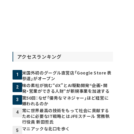
アクセスランキング
米国外初のグーグル直営店「Google Store 表
1
参道」がオープン
味の素社が挑む“dX”とAI駆動開発――“企画・開
2
発・営業ができる人財”が新規事業を加速する
第50回：なぜ「優秀なマネジャー」ほど経営に
3
嫌われるのか
常に世界最高の技術をもって社会に貢献する
4
ために必要なIT戦略とは――JFEスチール 常務執
行役員 新田哲氏
マニアックな北口を歩く
5