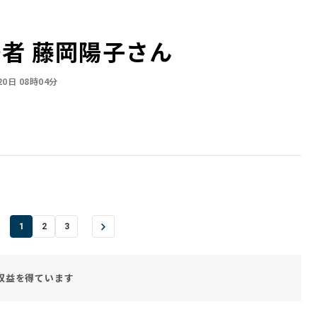
著者 藤岡陽子さん
20日 08時04分
1
2
3
収益を得ています