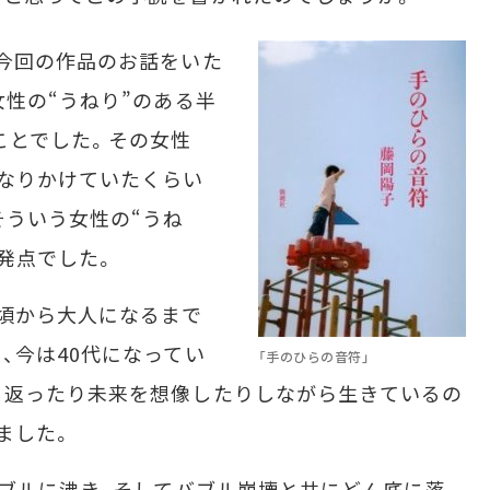
今回の作品のお話をいた
女性の“うねり”のある半
ことでした。その女性
なりかけていたくらい
そういう女性の“うね
出発点でした。
頃から大人になるまで
、今は40代になってい
「手のひらの音符」
り返ったり未来を想像したりしながら生きているの
ました。
バブルに沸き、そしてバブル崩壊と共にどん底に落