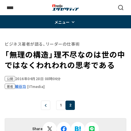
メニュー
ビジネス著者が語る、リーダーの仕事術
「無理の構造」――理不尽なのは世の中
ではなくわれわれの思考である
2016年04月28日 08時06分
公開
細谷功
[ITmedia]
著者
1
2
Share