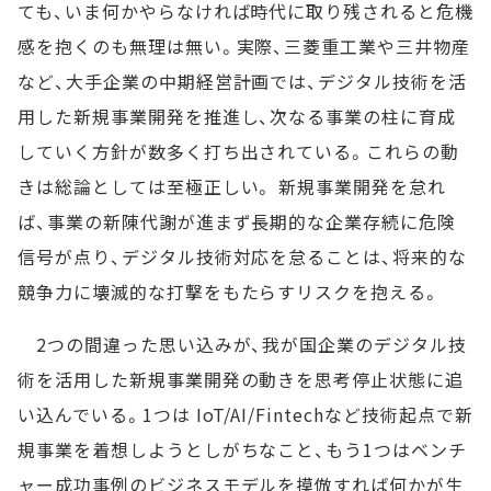
ても、いま何かやらなければ時代に取り残されると危機
感を抱くのも無理は無い。実際、三菱重工業や三井物産
など、大手企業の中期経営計画では、デジタル技術を活
用した新規事業開発を推進し、次なる事業の柱に育成
していく方針が数多く打ち出されている。これらの動
きは総論としては至極正しい。 新規事業開発を怠れ
ば、事業の新陳代謝が進まず長期的な企業存続に危険
信号が点り、デジタル技術対応を怠ることは、将来的な
競争力に壊滅的な打撃をもたらすリスクを抱える。
2つの間違った思い込みが、我が国企業のデジタル技
術を活用した新規事業開発の動きを思考停止状態に追
い込んでいる。1つは IoT/AI/Fintechなど技術起点で新
規事業を着想しようとしがちなこと、もう1つはベンチ
ャー成功事例のビジネスモデルを摸倣すれば何かが生