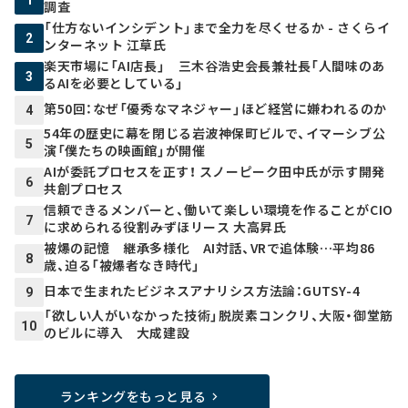
調査
「仕方ないインシデント」まで全力を尽くせるか - さくらイ
2
ンターネット 江草氏
楽天市場に「AI店長」 三木谷浩史会長兼社長「人間味のあ
3
るAIを必要としている」
第50回：なぜ「優秀なマネジャー」ほど経営に嫌われるのか
4
54年の歴史に幕を閉じる岩波神保町ビルで、イマーシブ公
5
演「僕たちの映画館」が開催
AIが委託プロセスを正す！ スノーピーク田中氏が示す開発
6
共創プロセス
信頼できるメンバーと、働いて楽しい環境を作ることがCIO
7
に求められる役割――みずほリース 大高昇氏
被爆の記憶 継承多様化 AI対話、VRで追体験…平均86
8
歳、迫る「被爆者なき時代」
日本で生まれたビジネスアナリシス方法論：GUTSY-4
9
「欲しい人がいなかった技術」脱炭素コンクリ、大阪・御堂筋
10
のビルに導入 大成建設
ランキングをもっと見る