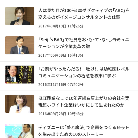
人は見た目が100％！――エグゼクティブの「ABC」を
変えるのがイメージコンサルタントの仕事
2017年04月19日 11時26分
「Seiji's BAR」で社員をお・も・て・な・し――コミュニ
ケーションが企業変革の鍵
2017年05月09日 16時13分
「お前がやったんだろ！ 吐け！」は幼稚園レベル――
コミュニケーションの極意を検事に学ぶ
2016年11月16日 07時02分
ほぼ残業なしで10年連続右肩上がりの会社を実
現――超ホワイト企業はいかにして生まれたのか
2016年09月28日 10時48分
ディズニーは「夢と魔法」で企画をつくる――ヒット
を生み出すための10のストーリー