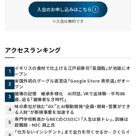
入会のお申し込みはこちら
※入会は無料です
アクセスランキング
イギリスの食材で仕上げる江戸前寿司「英国鮨」が池袋にオ
1
ープン
米国外初のグーグル直営店「Google Store 表参道」がオー
2
プン
被爆の記憶 継承多様化 AI対話、VRで追体験…平均86
3
歳、迫る「被爆者なき時代」
味の素社が挑む“dX”とAI駆動開発――“企画・開発・営業ができ
4
る人財”が新規事業を加速する
専門学校教員からNECのCISOに! 「人生は筋トレ」、訓練は
5
超難題 - NEC 淵上氏
「仕方ないインシデント」まで全力を尽くせるか - さくらイ
6