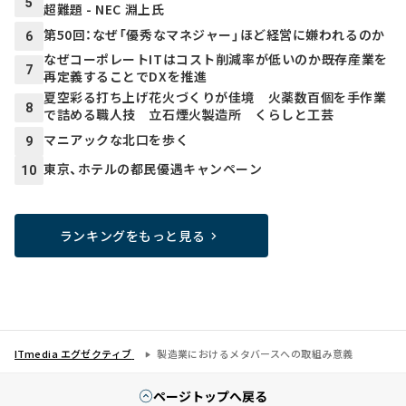
5
超難題 - NEC 淵上氏
第50回：なぜ「優秀なマネジャー」ほど経営に嫌われるのか
6
なぜコーポレートITはコスト削減率が低いのか――既存産業を
7
再定義することでDXを推進
夏空彩る打ち上げ花火づくりが佳境 火薬数百個を手作業
8
で詰める職人技 立石煙火製造所 くらしと工芸
マニアックな北口を歩く
9
東京、ホテルの都民優遇キャンペーン
10
ランキングをもっと見る
ITmedia エグゼクティブ
製造業におけるメタバースへの取組み意義
ページトップへ戻る