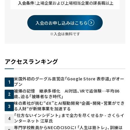
入会条件：
上場企業および上場相当企業の課長職以上
入会のお申し込みはこちら
※入会は無料です
アクセスランキング
米国外初のグーグル直営店「Google Store 表参道」がオー
1
プン
被爆の記憶 継承多様化 AI対話、VRで追体験…平均86
2
歳、迫る「被爆者なき時代」
味の素社が挑む“dX”とAI駆動開発――“企画・開発・営業ができ
3
る人財”が新規事業を加速する
「仕方ないインシデント」まで全力を尽くせるか - さくらイ
4
ンターネット 江草氏
専門学校教員からNECのCISOに! 「人生は筋トレ」、訓練は