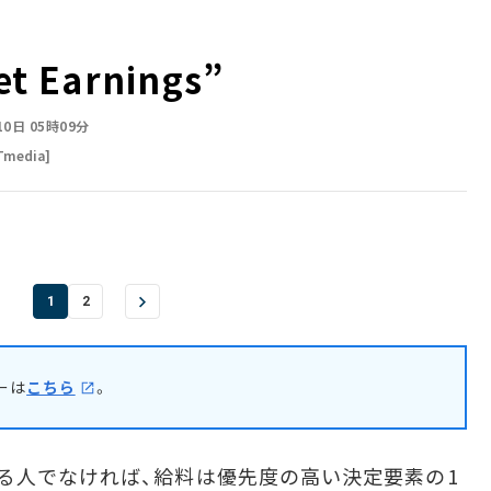
t Earnings”
10日 05時09分
Tmedia]
1
2
ーは
こちら
。
る人でなければ、給料は優先度の高い決定要素の1