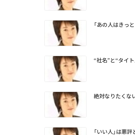
「あの人はきっ
“社名”と“タイ
絶対なりたくな
「いい人」は悪評