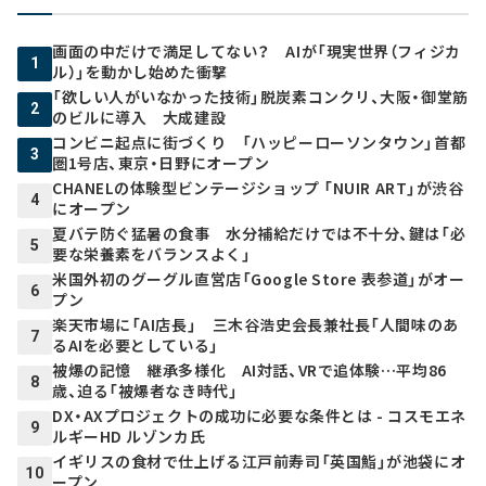
画面の中だけで満足してない？ AIが「現実世界（フィジカ
1
ル）」を動かし始めた衝撃
「欲しい人がいなかった技術」脱炭素コンクリ、大阪・御堂筋
2
のビルに導入 大成建設
コンビニ起点に街づくり 「ハッピーローソンタウン」首都
3
圏1号店、東京・日野にオープン
CHANELの体験型ビンテージショップ 「NUIR ART」が渋谷
4
にオープン
夏バテ防ぐ猛暑の食事 水分補給だけでは不十分、鍵は「必
5
要な栄養素をバランスよく」
米国外初のグーグル直営店「Google Store 表参道」がオー
6
プン
楽天市場に「AI店長」 三木谷浩史会長兼社長「人間味のあ
7
るAIを必要としている」
被爆の記憶 継承多様化 AI対話、VRで追体験…平均86
8
歳、迫る「被爆者なき時代」
DX・AXプロジェクトの成功に必要な条件とは - コスモエネ
9
ルギーHD ルゾンカ氏
イギリスの食材で仕上げる江戸前寿司「英国鮨」が池袋にオ
10
ープン