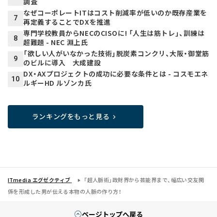
調査
なぜコーポレートITはコスト削減率が低いのか――既存産業を
7
再定義することでDXを推進
専門学校教員からNECのCISOに! 「人生は筋トレ」、訓練は
8
超難題 - NEC 淵上氏
「欲しい人がいなかった技術」脱炭素コンクリ、大阪・御堂筋
9
のビルに導入 大成建設
DX・AXプロジェクトの成功に必要な条件とは - コスモエネ
10
ルギーHD ルゾンカ氏
ランキングをもっと見る
ITmedia エグゼクティブ
「超人脈術」政財界から芸能界まで、幅広い交友関
係を形成した男が伝える本物の人脈の作り方！
ページトップへ戻る