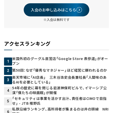
入会のお申し込みはこちら
※入会は無料です
アクセスランキング
米国外初のグーグル直営店「Google Store 表参道」がオー
1
プン
第50回：なぜ「優秀なマネジャー」ほど経営に嫌われるのか
2
楽天市場に「AI店長」 三木谷浩史会長兼社長「人間味のあ
3
るAIを必要としている」
54年の歴史に幕を閉じる岩波神保町ビルで、イマーシブ公
4
演「僕たちの映画館」が開催
「セキュリティは事業を活かす出汁、責任者はCIMOで目指
5
せ」 - JTB 椎野氏
私鉄沿線ランキング、高所得者が集まるのは井の頭線 NRI
6