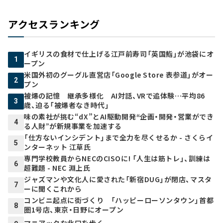
アクセスランキング
イギリスの食材で仕上げる江戸前寿司「英国鮨」が池袋にオ
1
ープン
米国外初のグーグル直営店「Google Store 表参道」がオー
2
プン
被爆の記憶 継承多様化 AI対話、VRで追体験…平均86
3
歳、迫る「被爆者なき時代」
味の素社が挑む“dX”とAI駆動開発――“企画・開発・営業ができ
4
る人財”が新規事業を加速する
「仕方ないインシデント」まで全力を尽くせるか - さくらイ
5
ンターネット 江草氏
専門学校教員からNECのCISOに! 「人生は筋トレ」、訓練は
6
超難題 - NEC 淵上氏
ジャズマンや文化人に愛された「新宿DUG」が閉店、マスタ
7
ーに聞くこれから
コンビニ起点に街づくり 「ハッピーローソンタウン」首都
8
圏1号店、東京・日野にオープン