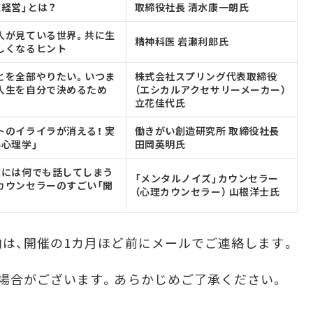
徳経営」とは？
取締役社長 清水康一朗氏
人が見ている世界。共に生
精神科医 岩瀬利郎氏
しくなるヒント
とを全部やりたい。いつま
株式会社スプリング代表取締役
人生を自分で決めるため
（エシカルアクセサリーメーカー）
立花佳代氏
トのイライラが消える！ 実
働きがい創造研究所 取締役社長
い心理学」
田岡英明氏
人には何でも話してしまう
「メンタルノイズ」カウンセラー
カウンセラーのすごい「聞
（心理カウンセラー） 山根洋士氏
は、開催の1カ月ほど前にメールでご連絡します。
場合がございます。あらかじめご了承ください。