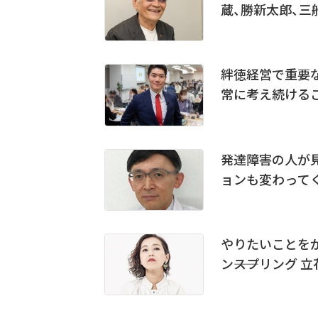
蔵、勝新太郎、三
絆徳経営で重要な
常に考え続ける
発達障害の人が
ョンも変わって
やりたいことを
ン――スプリング 