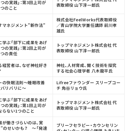
つの実践」：第3回上司が
表取締役 山下淳一郎氏
2つのこと
株式会社FeelWorks代表取締役
すマネジメント”新作法”
／青山学院大学兼任講師 前川孝
雄氏
に学ぶ「部下に成果をあげ
トップマネジメント株式会社 代
つの実践」：第2回上司が
表取締役 山下淳一郎氏
2つの責任
る経営者は、なぜ神社好き
神社、人材育成、聞く技術を探究
？
する社会心理学者 八木龍平氏
ーの快眠法則～睡眠改善
Lifreeファウンダー スリープコー
役バリバリに～
チ 角谷リョウ氏
に学ぶ「部下に成果をあげ
トップマネジメント株式会社 代
つの実践」：第1回上司が
表取締役 山下淳一郎氏
ならない1つのこと
場が働きづらいのは、実
ブリーフセラピー・カウンセリン
マ”のせいかも？ ～「発達
グ・センター 公認心理師 みきいち