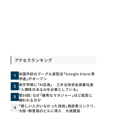
アクセスランキング
米国外初のグーグル直営店「Google Store 表
1
参道」がオープン
楽天市場に「AI店長」 三木谷浩史会長兼社長
2
「人間味のあるAIを必要としている」
第50回：なぜ「優秀なマネジャー」ほど経営に
3
嫌われるのか
「欲しい人がいなかった技術」脱炭素コンクリ、
4
大阪・御堂筋のビルに導入 大成建設