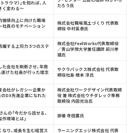
トラウマ）」を知れば、人
たろう氏
きく変わる～
的価値向上に向けた職場
株式会社職場風土づくり 代表取
～社員のモチベーション
締役 中村英泰氏
株式会社FeelWorks代表取締役
活躍する上司力 5つのステ
／青山学院大学兼任講師 前川孝
雄氏
した会社を刷新させ、年商
サクラパックス株式会社 代表取
成し遂げた社長が行った理念
締役社長 橋本 淳氏
産会社がレガシー企業か
株式会社ワークデザイン代表取締
」のDX先進企業になれた
役 兼 株式会社ウチダレック専務
取締役 内田光治氏
農さんの「今だから話せる、
俳優 寺田農氏
製作現場とは」
くなり、成長を生む経営ス
ラーニングエッジ株式会社 代表