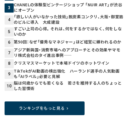
CHANELの体験型ビンテージショップ 「NUIR ART」が渋谷
3
にオープン
「欲しい人がいなかった技術」脱炭素コンクリ、大阪・御堂筋
4
のビルに導入 大成建設
すごい上司の心得。それは、何をするかではなく、何をしな
5
いのか
第50回：なぜ「優秀なマネジャー」ほど経営に嫌われるのか
6
アジア新興国・消費市場へのアプローチとその効果――ヤマモ
7
リ株式会社のタイ進出事例――
クリスマスマーケットで本場ドイツのホットワイン
8
TikTokがAI動画の検出強化 ハーランド選手の人気動画
9
も「AIラベル」必要と見解
脳は何歳からでも若くなる 若さを維持する人のちょっと
10
した習慣術
ランキングをもっと見る