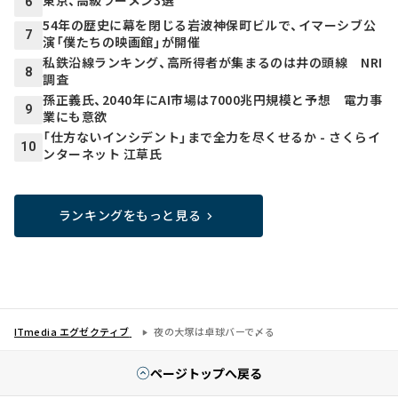
東京、高級ラーメン3選
6
54年の歴史に幕を閉じる岩波神保町ビルで、イマーシブ公
7
演「僕たちの映画館」が開催
私鉄沿線ランキング、高所得者が集まるのは井の頭線 NRI
8
調査
孫正義氏、2040年にAI市場は7000兆円規模と予想 電力事
9
業にも意欲
「仕方ないインシデント」まで全力を尽くせるか - さくらイ
10
ンターネット 江草氏
ランキングをもっと見る
ITmedia エグゼクティブ
夜の大塚は卓球バーで〆る
ページトップへ戻る