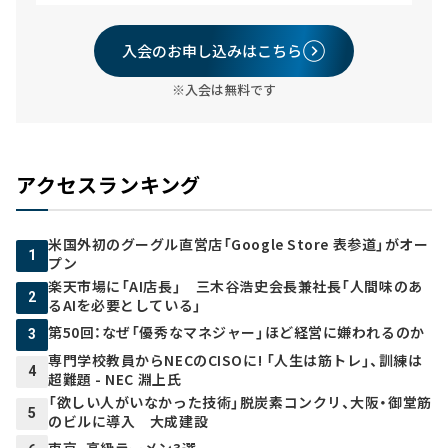
入会のお申し込みはこちら
※入会は無料です
アクセスランキング
米国外初のグーグル直営店「Google Store 表参道」がオー
1
プン
楽天市場に「AI店長」 三木谷浩史会長兼社長「人間味のあ
2
るAIを必要としている」
第50回：なぜ「優秀なマネジャー」ほど経営に嫌われるのか
3
専門学校教員からNECのCISOに! 「人生は筋トレ」、訓練は
4
超難題 - NEC 淵上氏
「欲しい人がいなかった技術」脱炭素コンクリ、大阪・御堂筋
5
のビルに導入 大成建設