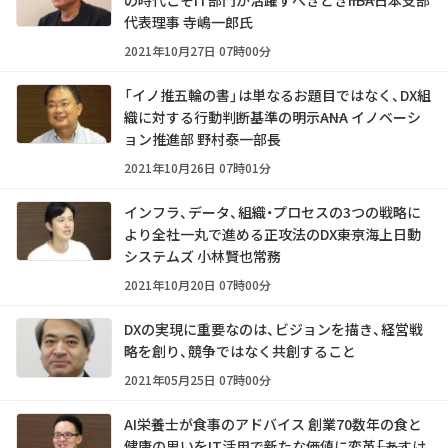
の時代こそIT部門が活躍すべきとき――IIBA日本支部
代表理事 寺嶋一郎氏
2021年10月27日 07時00分
「イノ推五輪の書」は単なるお題目ではなく、DX組
織に対する行動判断基準の明示――ANA イノベーシ
ョン推進部 野村泰一部長
2021年10月26日 07時01分
インフラ、データ、組織・プロセスの3つの戦略に
より全社一丸で進める正攻法のDX――東京海上日動
システムズ 小林賢也常務
2021年10月20日 07時00分
DXの実現に重要なのは、ビジョンを描き、経営戦
略を創り、競争ではなく共創すること
2021年05月25日 07時00分
AI栄養士が食事のアドバイス 創業70数年の食と
健康の思いをIT活用で新たな価値に変革――「あすけ