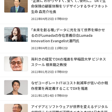
“正直に わかりやすく、安くて、便利に。”DXで生
命保険の顧客体験をリデザインする――ライフネット
生命 森亮介社長
2022年04月25日 07時00分
「未来を創る種」データに光を当て世界を輝かせ
るのがLumadaの存在意義――日立Lumada
Innovation Evangelist澤円氏
2022年04月21日 11時02分
両利きの経営でDXの推進を――早稲田大学 ビジネス
スクール 根来龍之教授
2022年01月25日 07時00分
なぜコーポレートITはコスト削減率が低いのか――既
存産業を再定義することでDXを推進
2021年12月14日 07時00分
アイデアとソフトウェアが世界を変えるデジタル