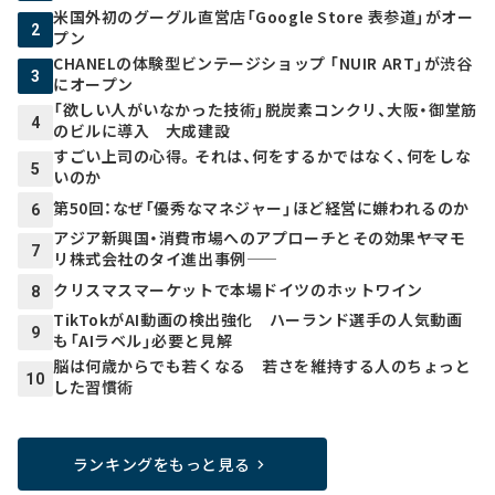
米国外初のグーグル直営店「Google Store 表参道」がオー
2
プン
CHANELの体験型ビンテージショップ 「NUIR ART」が渋谷
3
にオープン
「欲しい人がいなかった技術」脱炭素コンクリ、大阪・御堂筋
4
のビルに導入 大成建設
すごい上司の心得。それは、何をするかではなく、何をしな
5
いのか
第50回：なぜ「優秀なマネジャー」ほど経営に嫌われるのか
6
アジア新興国・消費市場へのアプローチとその効果――ヤマモ
7
リ株式会社のタイ進出事例――
クリスマスマーケットで本場ドイツのホットワイン
8
TikTokがAI動画の検出強化 ハーランド選手の人気動画
9
も「AIラベル」必要と見解
脳は何歳からでも若くなる 若さを維持する人のちょっと
10
した習慣術
ランキングをもっと見る