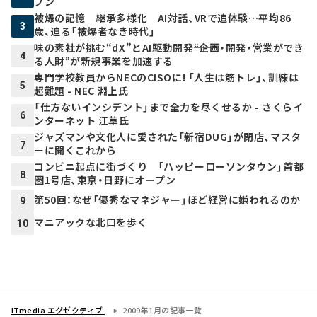
プン
被爆の記憶 継承多様化 AI対話、VRで追体験…平均86
3
歳、迫る「被爆者なき時代」
味の素社が挑む“dX”とAI駆動開発――“企画・開発・営業ができ
4
る人財”が新規事業を加速する
専門学校教員からNECのCISOに! 「人生は筋トレ」、訓練は
5
超難題 - NEC 淵上氏
「仕方ないインシデント」まで全力を尽くせるか - さくらイ
6
ンターネット 江草氏
ジャズマンや文化人に愛された「新宿DUG」が閉店、マスタ
7
ーに聞くこれから
コンビニ起点に街づくり 「ハッピーローソンタウン」首都
8
圏1号店、東京・日野にオープン
第50回：なぜ「優秀なマネジャー」ほど経営に嫌われるのか
9
マニアックな北口を歩く
10
ITmedia エグゼクティブ
2009年1月の記事一覧