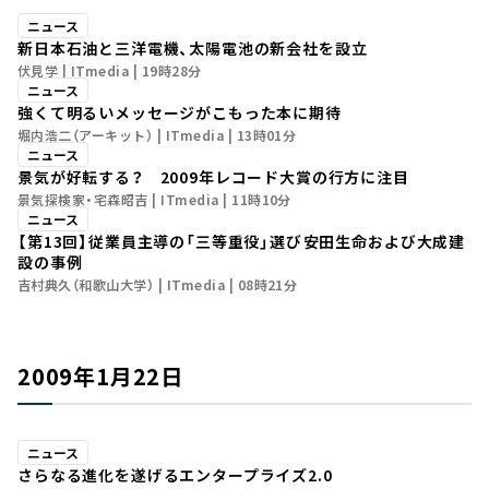
ニュース
新日本石油と三洋電機、太陽電池の新会社を設立
伏見学
ITmedia
19時28分
ニュース
強くて明るいメッセージがこもった本に期待
堀内浩二（アーキット）
ITmedia
13時01分
ニュース
景気が好転する？ 2009年レコード大賞の行方に注目
景気探検家・宅森昭吉
ITmedia
11時10分
ニュース
【第13回】従業員主導の「三等重役」選び――安田生命および大成建
設の事例
吉村典久（和歌山大学）
ITmedia
08時21分
2009年1月22日
ニュース
さらなる進化を遂げるエンタープライズ2.0