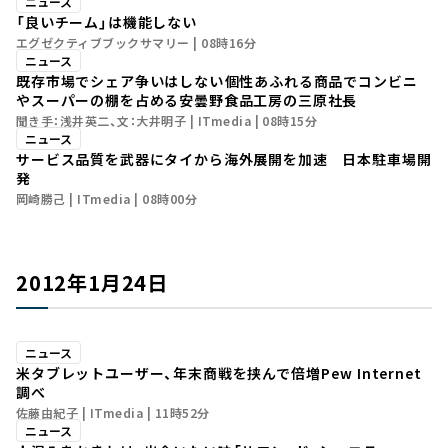
ニュース
「良いチーム」は機能しない
エグゼクティブブックサマリー
08時16分
ニュース
既存市場でシェア争いはしない――個性あふれる商品でコンビニ
やスーパーの棚を占める安曇野食品工房の三原社長
聞き手：浅井英二、文：大井明子
ITmedia
08時15分
ニュース
サービス品質を武器にタイから海外展開を加速 日本駐車場開
発
岡崎勝己
ITmedia
08時00分
2012年1月24日
ニュース
米タブレットユーザー、年末商戦を挟んで倍増――Pew Internet
調べ
佐藤由紀子
ITmedia
11時52分
ニュース