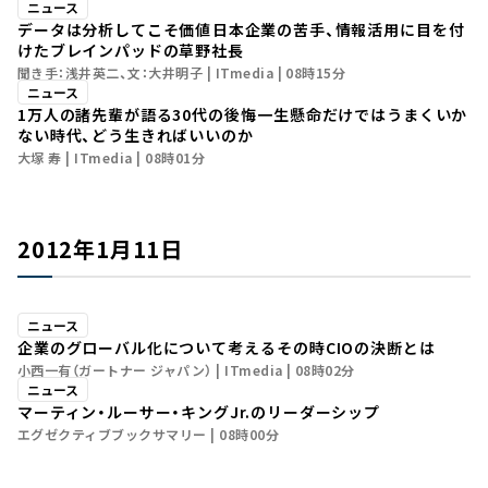
ニュース
データは分析してこそ価値――日本企業の苦手、情報活用に目を付
けたブレインパッドの草野社長
聞き手：浅井英二、文：大井明子
ITmedia
08時15分
ニュース
1万人の諸先輩が語る30代の後悔――一生懸命だけではうまくいか
ない時代、どう生きればいいのか
大塚 寿
ITmedia
08時01分
2012年1月11日
ニュース
企業のグローバル化について考える――その時CIOの決断とは
小西一有（ガートナー ジャパン）
ITmedia
08時02分
ニュース
マーティン・ルーサー・キングJr.のリーダーシップ
エグゼクティブブックサマリー
08時00分