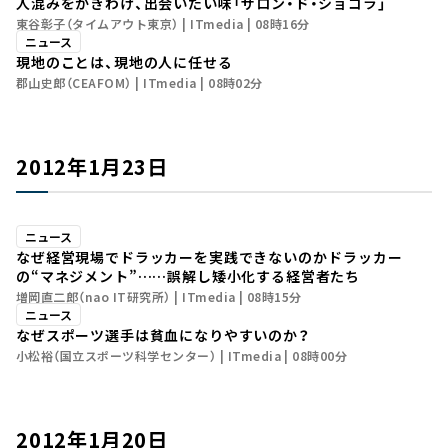
人混みをかきわけ、出会いたい味「サロン・ド・ショコラ」
東谷彰子（タイムアウト東京）
ITmedia
08時16分
ニュース
現地のことは、現地の人に任せる
郡山史郎（CEAFOM）
ITmedia
08時02分
2012年1月23日
ニュース
なぜ経営現場でドラッカーを実践できないのか――ドラッカー
の“マネジメント”……誤解し矮小化する経営者たち
増岡直二郎（nao IT研究所）
ITmedia
08時15分
ニュース
なぜスポーツ選手は貧血になりやすいのか？
小松裕（国立スポーツ科学センター）
ITmedia
08時00分
2012年1月20日