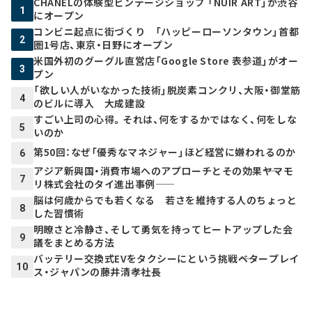
CHANELの体験型ビンテージショップ 「NUIR ART」が渋谷
1
にオープン
コンビニ起点に街づくり 「ハッピーローソンタウン」首都
2
圏1号店、東京・日野にオープン
米国外初のグーグル直営店「Google Store 表参道」がオー
3
プン
「欲しい人がいなかった技術」脱炭素コンクリ、大阪・御堂筋
4
のビルに導入 大成建設
すごい上司の心得。それは、何をするかではなく、何をしな
5
いのか
第50回：なぜ「優秀なマネジャー」ほど経営に嫌われるのか
6
アジア新興国・消費市場へのアプローチとその効果――ヤマモ
7
リ株式会社のタイ進出事例――
脳は何歳からでも若くなる 若さを維持する人のちょっと
8
した習慣術
明瞭さと冷静さ、そして勇気を持ってヒートアップした会
9
議をまとめる方法
バッテリー交換式EVをタクシーにという挑戦――ベタープレイ
10
ス・ジャパンの藤井清孝社長