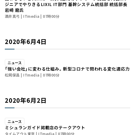
ジニアでやりきる――LIXIL IT部門 基幹システム統括部 統括部長
岩崎 磨氏
酒井真弓
ITmedia
07時00分
2020年6月4日
ニュース
「強い会社」に変わる仕組み。新型コロナで問われる変化適応力
松岡保昌
ITmedia
07時00分
2020年6月2日
ニュース
ミシュランガイド掲載店のテークアウト
タイムアウト東京
ITmedia
07時00分