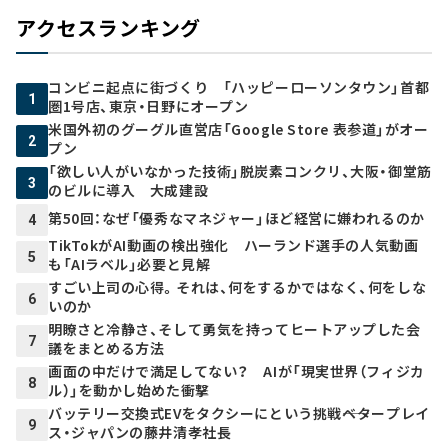
アクセスランキング
コンビニ起点に街づくり 「ハッピーローソンタウン」首都
1
圏1号店、東京・日野にオープン
米国外初のグーグル直営店「Google Store 表参道」がオー
2
プン
「欲しい人がいなかった技術」脱炭素コンクリ、大阪・御堂筋
3
のビルに導入 大成建設
第50回：なぜ「優秀なマネジャー」ほど経営に嫌われるのか
4
TikTokがAI動画の検出強化 ハーランド選手の人気動画
5
も「AIラベル」必要と見解
すごい上司の心得。それは、何をするかではなく、何をしな
6
いのか
明瞭さと冷静さ、そして勇気を持ってヒートアップした会
7
議をまとめる方法
画面の中だけで満足してない？ AIが「現実世界（フィジカ
8
ル）」を動かし始めた衝撃
バッテリー交換式EVをタクシーにという挑戦――ベタープレイ
9
ス・ジャパンの藤井清孝社長