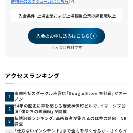
勉強会のスケジュールはこちら
入会条件：
上場企業および上場相当企業の課長職以上
入会のお申し込みはこちら
※入会は無料です
アクセスランキング
米国外初のグーグル直営店「Google Store 表参道」がオー
1
プン
54年の歴史に幕を閉じる岩波神保町ビルで、イマーシブ公
2
演「僕たちの映画館」が開催
私鉄沿線ランキング、高所得者が集まるのは井の頭線 NRI
3
調査
「仕方ないインシデント」まで全力を尽くせるか - さくらイ