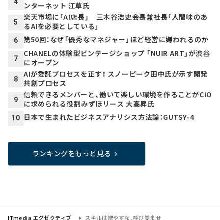
4
ンターネット 江草氏
楽天市場に「AI店長」 三木谷浩史会長兼社長「人間味のあ
5
るAIを必要としている」
第50回：なぜ「優秀なマネジャー」ほど経営に嫌われるのか
6
CHANELの体験型ビンテージショップ 「NUIR ART」が渋谷
7
にオープン
AIが委託プロセスを正す！ スノーピーク田中氏が示す開発
8
共創プロセス
信頼できるメンバーと、働いて楽しい環境を作ることがCIO
9
に求められる役割――みずほリース 大高昇氏
日本で生まれたビジネスアナリシス方法論：GUTSY-4
10
ランキングをもっと見る
ITmedia エグゼクティブ
スキルは増やすな、呼び覚ませ