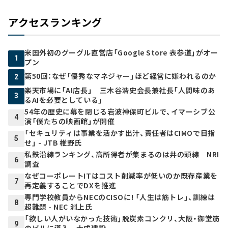
アクセスランキング
米国外初のグーグル直営店「Google Store 表参道」がオー
1
プン
第50回：なぜ「優秀なマネジャー」ほど経営に嫌われるのか
2
楽天市場に「AI店長」 三木谷浩史会長兼社長「人間味のあ
3
るAIを必要としている」
54年の歴史に幕を閉じる岩波神保町ビルで、イマーシブ公
4
演「僕たちの映画館」が開催
「セキュリティは事業を活かす出汁、責任者はCIMOで目指
5
せ」 - JTB 椎野氏
私鉄沿線ランキング、高所得者が集まるのは井の頭線 NRI
6
調査
なぜコーポレートITはコスト削減率が低いのか――既存産業を
7
再定義することでDXを推進
専門学校教員からNECのCISOに! 「人生は筋トレ」、訓練は
8
超難題 - NEC 淵上氏
「欲しい人がいなかった技術」脱炭素コンクリ、大阪・御堂筋
9
のビルに導入 大成建設