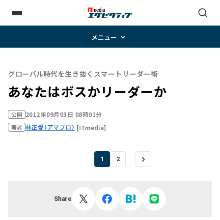
メニュー
グローバル時代を生き抜くスマートリーダー術
あなたはボスかリーダーか
2012年09月03日 08時01分
公開
林正愛（アマプロ）
[ITmedia]
著者
1
2
Share