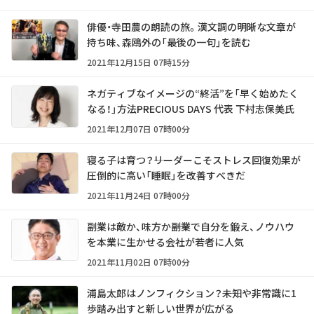
俳優・寺田農の朗読の旅。漢文調の明晰な文章が
持ち味、森鴎外の「最後の一句」を読む
2021年12月15日 07時15分
ネガティブなイメージの“終活”を「早く始めたく
なる！」方法――PRECIOUS DAYS 代表 下村志保美氏
2021年12月07日 07時00分
寝る子は育つ？――リーダーこそストレス回復効果が
圧倒的に高い「睡眠」を改善すべきだ
2021年11月24日 07時00分
副業は敵か、味方か――副業で自分を鍛え、ノウハウ
を本業に生かせる会社が若者に人気
2021年11月02日 07時00分
浦島太郎はノンフィクション？――未知や非常識に1
歩踏み出すと新しい世界が広がる