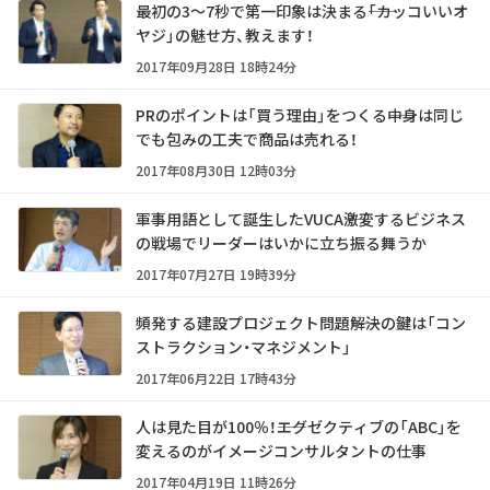
最初の3～7秒で第一印象は決まる――「カッコいいオ
ヤジ」の魅せ方、教えます！
2017年09月28日 18時24分
PRのポイントは「買う理由」をつくる――中身は同じ
でも包みの工夫で商品は売れる！
2017年08月30日 12時03分
軍事用語として誕生したVUCA――激変するビジネス
の戦場でリーダーはいかに立ち振る舞うか
2017年07月27日 19時39分
頻発する建設プロジェクト問題――解決の鍵は「コン
ストラクション・マネジメント」
2017年06月22日 17時43分
人は見た目が100％！――エグゼクティブの「ABC」を
変えるのがイメージコンサルタントの仕事
2017年04月19日 11時26分