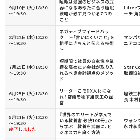
睡眠は最強のビジネスの武
9月10日（火）18:30
器になる――あなたに合う睡眠
Lifr
～19:30
戦略が必ず見つかる7つの
ーチ 
こと
ネガティブフィードバッ
8月22日（木）18:30
ク ～「言いにくいこと」を
マンパ
～19:30
相手にきちんと伝える技術
ニアコ
～
短期間で社員の自主性や業
7月25日（木）18:30
績を高めたい会社が取り入
Star 
～19:30
れるべき会計視点のメソッ
取締役
ド
リーダーこそDX人材にな
6月25日（火）18:30
旭鉄工
れ！ 常識を壊す旭鉄工の経
～19:30
長 木村
営
『世界のエリートが学んで
5月21日（火）18:30
いる教養書 必読100冊』か
ウォン
～19:30
ら学ぶ 教養を武器に、ビ
永井孝
終了しました
ジネス力を磨く方法