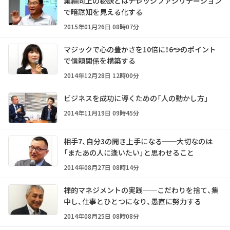
業績向上の秘訣とは――ナレッジファシリテーション
で暗黙知を見える化する
2015年01月26日 08時07分
マジックで心の豊かさを10倍に！――6つのポイント
で信頼関係を構築する
2014年12月28日 12時00分
ビジネスを成功に導くための「人の動かし方」
2014年11月19日 09時45分
相手7、自分3の聞き上手になる──大切なのは
「またあの人に逢いたい」と思わせること
2014年08月27日 08時14分
禅的マネジメントの実践──こだわりを捨て、集
中し、仕事とひとつになり、愚直に努力する
2014年08月25日 08時08分