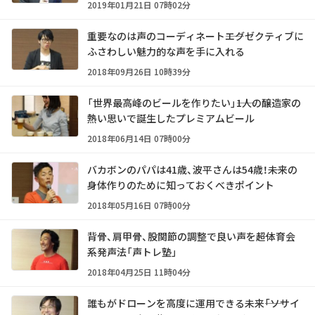
2019年01月21日 07時02分
重要なのは声のコーディネート――エグゼクティブに
ふさわしい魅力的な声を手に入れる
2018年09月26日 10時39分
「世界最高峰のビールを作りたい」――1人の醸造家の
熱い思いで誕生したプレミアムビール
2018年06月14日 07時00分
バカボンのパパは41歳、波平さんは54歳！――未来の
身体作りのために知っておくべきポイント
2018年05月16日 07時00分
背骨、肩甲骨、股関節の調整で良い声を――超体育会
系発声法「声トレ塾」
2018年04月25日 11時04分
誰もがドローンを高度に運用できる未来――「ソサイ