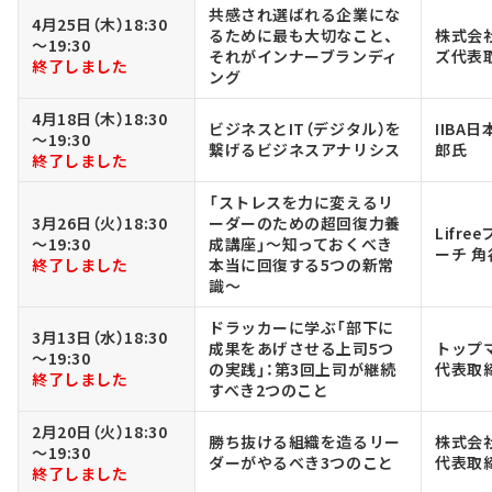
共感され選ばれる企業にな
4月25日（木）18:30
るために最も大切なこと、
株式会
～19:30
それがインナーブランディ
ズ代表
終了しました
ング
4月18日（木）18:30
ビジネスとIT（デジタル）を
IIBA
～19:30
繋げるビジネスアナリシス
郎氏
終了しました
「ストレスを力に変えるリ
3月26日（火）18:30
ーダーのための超回復力養
Lifr
～19:30
成講座」～知っておくべき
ーチ 
終了しました
本当に回復する5つの新常
識～
ドラッカーに学ぶ「部下に
3月13日（水）18:30
成果をあげさせる上司5つ
トップ
～19:30
の実践」：第3回上司が継続
代表取
終了しました
すべき2つのこと
2月20日（火）18:30
勝ち抜ける組織を造るリー
株式会社N
～19:30
ダーがやるべき3つのこと
代表取
終了しました