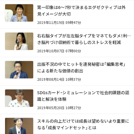
第一印象は6～7秒で決まる――エグゼクティブは外
見イメージが大切
2019年11月19日 09時47分
右右脳タイプが左左脳タイプをマネてもダメ！――利
き脳片づけ収納術で暮らしのストレスを軽減
2019年10月07日 07時00分
出版不況の中でヒットを連発――秘密は「編集思考」
による新たな価値の創出
2019年08月14日 10時37分
SDGsカード・シミュレーションで社会的課題の認
識と解決を体験
2019年05月20日 10時27分
スキルの向上だけでは成長は望めない――より重要に
なる「成長マインドセット」とは