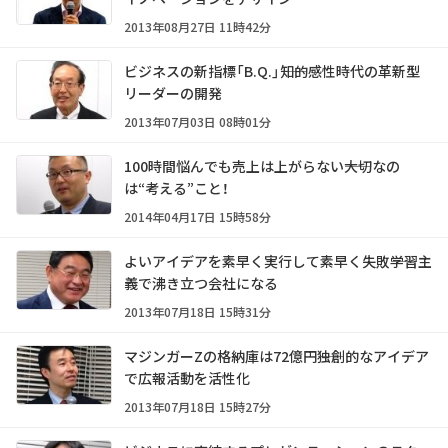
2013年08月27日 11時42分
ビジネスの新指標「B.Q.」――知的感性時代の革新型
リーダーの開発
2013年07月03日 08時01分
100時間悩んでも売上は上がらない――大切なの
は“考える”こと！
2014年04月17日 15時58分
よいアイデアを素早く実行して素早く失敗――学習主
義で沸き立つ会社になる
2013年07月18日 15時31分
マジンガーZの格納庫は72億円――独創的なアイデア
で広報活動を活性化
2013年07月18日 15時27分