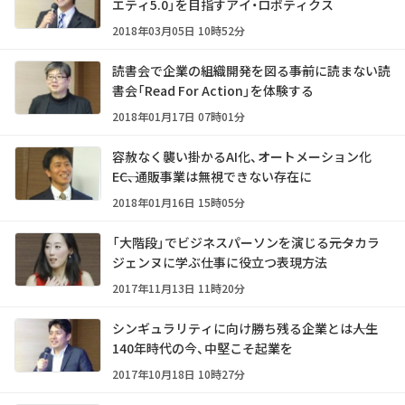
エティ5.0」を目指すアイ・ロボティクス
2018年03月05日 10時52分
読書会で企業の組織開発を図る――事前に読まない読
書会「Read For Action」を体験する
2018年01月17日 07時01分
容赦なく襲い掛かるAI化、オートメーション化
――EC、通販事業は無視できない存在に
2018年01月16日 15時05分
「大階段」でビジネスパーソンを演じる――元タカラ
ジェンヌに学ぶ仕事に役立つ表現方法
2017年11月13日 11時20分
シンギュラリティに向け勝ち残る企業とは――人生
140年時代の今、中堅こそ起業を
2017年10月18日 10時27分