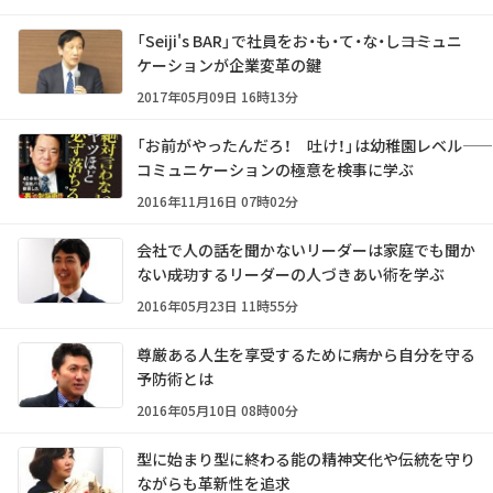
「Seiji's BAR」で社員をお・も・て・な・し――コミュニ
ケーションが企業変革の鍵
2017年05月09日 16時13分
「お前がやったんだろ！ 吐け！」は幼稚園レベル――
コミュニケーションの極意を検事に学ぶ
2016年11月16日 07時02分
会社で人の話を聞かないリーダーは家庭でも聞か
ない――成功するリーダーの人づきあい術を学ぶ
2016年05月23日 11時55分
尊厳ある人生を享受するために――病から自分を守る
予防術とは
2016年05月10日 08時00分
型に始まり型に終わる能の精神――文化や伝統を守り
ながらも革新性を追求