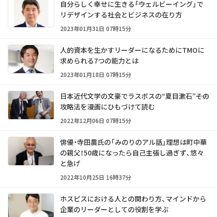
自分らしく幸せに生きる――「ウェルビーイング」で
リデザインする社会とビジネスの在り方
2023年01月31日 07時15分
人的資本を生かすリーダーになるためにTMOに
求められる7つの能力とは
2023年01月18日 07時15分
日本近代文学の文豪でラスボスの“夏目漱石”――その
攻略法を漫画にひもづけて読む
2022年12月06日 07時15分
俳優・寺田農氏の「みのりのアル話」理想は町中華
の親父！50歳になったら自己主張し過ぎず、悠々
と急げ
2022年10月25日 16時37分
ホスピスにおける人との関わり方、マインドから
企業のリーダーとしての役割を学ぶ