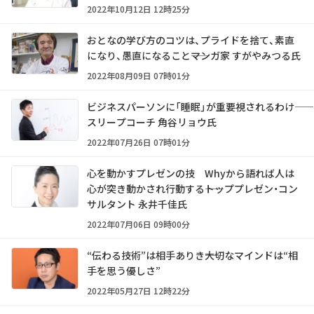
2022年10月12日 12時25分
おとなの学び方のコツは、プライドを捨て、素直
になり、愚直になること――マンガ家 すがやみつる氏
2022年08月09日 07時01分
ビジネスパーソンに「睡眠」が重要視されるわけ――
スリープコーチ 角谷リョウ氏
2022年07月26日 07時01分
心を動かすプレゼンの技 Whyから語れば人は
心が突き動かされ行動する――トッププレゼン・コン
サルタント 永井千佳氏
2022年07月06日 09時00分
“伝わる技術”は相手ありき――大切なマインドは“相
手を思う優しさ”
2022年05月27日 12時22分