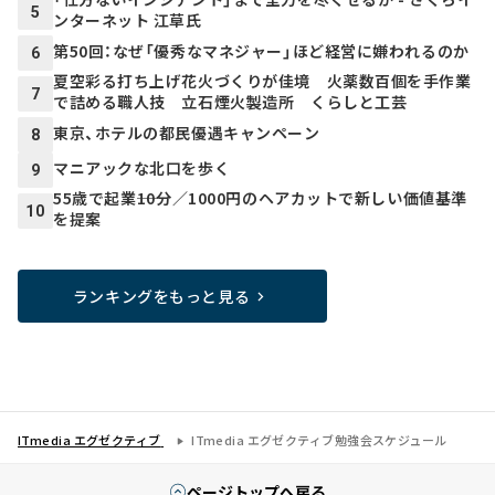
5
ンターネット 江草氏
第50回：なぜ「優秀なマネジャー」ほど経営に嫌われるのか
6
夏空彩る打ち上げ花火づくりが佳境 火薬数百個を手作業
7
で詰める職人技 立石煙火製造所 くらしと工芸
東京、ホテルの都民優遇キャンペーン
8
マニアックな北口を歩く
9
55歳で起業――10分／1000円のヘアカットで新しい価値基準
10
を提案
ランキングをもっと見る
ITmedia エグゼクティブ
ITmedia エグゼクティブ勉強会スケジュール
ページトップへ戻る