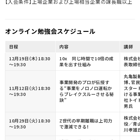
【入会条件】上場企業および上場相当企業の課長職以上
オンライン勉強会スケジュール
日程
内容
講師
12月19日（木）18:30
10x 同じ時間で10倍の成
株式会
～19:30
果を出す仕組み
表取締
丸亀製
事業開発のプロが伝授す
博、官
11月12日（火）18:30
る“事業をノロノロ運転か
スター
～19:30
らブレイクスルーさせる秘
ける事
訣”
社トイ
男氏
株式会社
10月29日（火）18:30
Z世代の早期離職は上司力
役／青
～19:30
で激減できる！
川孝雄