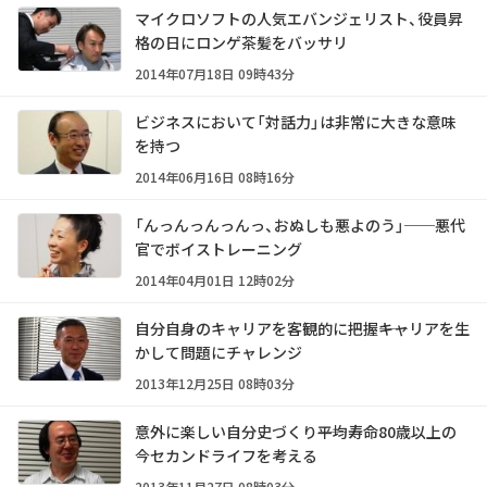
マイクロソフトの人気エバンジェリスト、役員昇
格の日にロンゲ茶髪をバッサリ
2014年07月18日 09時43分
ビジネスにおいて「対話力」は非常に大きな意味
を持つ
2014年06月16日 08時16分
「んっんっんっんっ、おぬしも悪よのう」──悪代
官でボイストレーニング
2014年04月01日 12時02分
自分自身のキャリアを客観的に把握――キャリアを生
かして問題にチャレンジ
2013年12月25日 08時03分
意外に楽しい自分史づくり――平均寿命80歳以上の
今セカンドライフを考える
2013年11月27日 08時03分