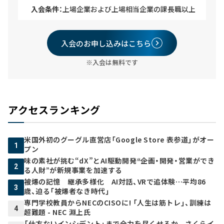
入会条件：
上場企業および上場相当企業の課長職以上
入会のお申し込みはこちら
※入会は無料です
アクセスランキング
米国外初のグーグル直営店「Google Store 表参道」がオー
1
プン
味の素社が挑む“dX”とAI駆動開発――“企画・開発・営業ができ
2
る人財”が新規事業を加速する
被爆の記憶 継承多様化 AI対話、VRで追体験…平均86
3
歳、迫る「被爆者なき時代」
専門学校教員からNECのCISOに! 「人生は筋トレ」、訓練は
4
超難題 - NEC 淵上氏
「仕方ないインシデント」まで全力を尽くせるか - さくらイ