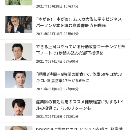
2021年10月28日 15時37分
「本がぁ！ 本がぁ！」ムスカ大佐に学ぶビジネス
パーソンが本を読む意義――俳優 寺田農氏
2021年08月18日 09時04分
できる上司はやっている――行動改善コーチングと部
下ノートで1歩踏み込んだ部下指導を
2021年08月17日 07時00分
「睡眠8時間＋8時間の断食」で、体重60キロが53
キロ、体脂肪率17％が6.6％に
2021年08月04日 07時00分
産業医の有効活用のススメ――健康経営に対する1ド
ルの投資で3ドルのリターンも
2021年06月16日 07時01分
DXの実現に重要なのは、ビジョンを描き、経営戦