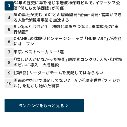
54年の歴史に幕を閉じる岩波神保町ビルで、イマーシブ公
3
演「僕たちの映画館」が開催
味の素社が挑む“dX”とAI駆動開発――“企画・開発・営業ができ
4
る人財”が新規事業を加速する
BizOpsとは何か？ 構想と現場をつなぐ、事業成長の“実
5
行装置”
CHANELの体験型ビンテージショップ 「NUIR ART」が渋谷
6
にオープン
東京、ベストベーカリー3選
7
「欲しい人がいなかった技術」脱炭素コンクリ、大阪・御堂筋
8
のビルに導入 大成建設
【第5回】リーダーがチームを支配してはならない
9
画面の中だけで満足してない？ AIが「現実世界（フィジカ
10
ル）」を動かし始めた衝撃
ランキングをもっと見る