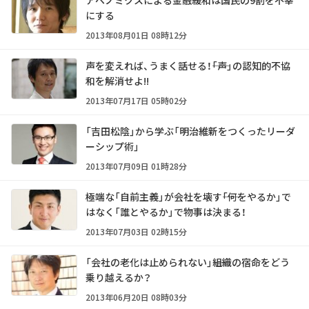
アベノミクスによる金融緩和は国民の9割を不幸
にする
2013年08月01日 08時12分
声を変えれば、うまく話せる！――「声」の認知的不協
和を解消せよ!!
2013年07月17日 05時02分
「吉田松陰」から学ぶ「明治維新をつくったリーダ
ーシップ術」
2013年07月09日 01時28分
極端な「自前主義」が会社を壊す――「何をやるか」で
はなく「誰とやるか」で物事は決まる！
2013年07月03日 02時15分
「会社の老化は止められない」――組織の宿命をどう
乗り越えるか？
2013年06月20日 08時03分