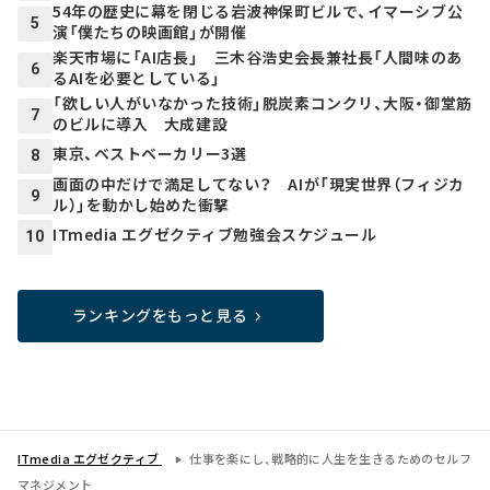
54年の歴史に幕を閉じる岩波神保町ビルで、イマーシブ公
5
演「僕たちの映画館」が開催
楽天市場に「AI店長」 三木谷浩史会長兼社長「人間味のあ
6
るAIを必要としている」
「欲しい人がいなかった技術」脱炭素コンクリ、大阪・御堂筋
7
のビルに導入 大成建設
東京、ベストベーカリー3選
8
画面の中だけで満足してない？ AIが「現実世界（フィジカ
9
ル）」を動かし始めた衝撃
ITmedia エグゼクティブ勉強会スケジュール
10
ランキングをもっと見る
ITmedia エグゼクティブ
仕事を楽にし、戦略的に人生を生きるためのセルフ
マネジメント