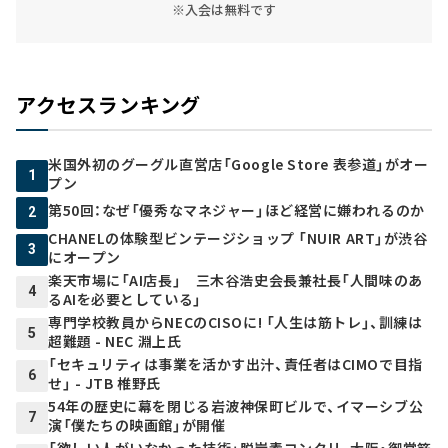
※入会は無料です
アクセスランキング
米国外初のグーグル直営店「Google Store 表参道」がオー
1
プン
第50回：なぜ「優秀なマネジャー」ほど経営に嫌われるのか
2
CHANELの体験型ビンテージショップ 「NUIR ART」が渋谷
3
にオープン
楽天市場に「AI店長」 三木谷浩史会長兼社長「人間味のあ
4
るAIを必要としている」
専門学校教員からNECのCISOに! 「人生は筋トレ」、訓練は
5
超難題 - NEC 淵上氏
「セキュリティは事業を活かす出汁、責任者はCIMOで目指
6
せ」 - JTB 椎野氏
54年の歴史に幕を閉じる岩波神保町ビルで、イマーシブ公
7
演「僕たちの映画館」が開催
「欲しい人がいなかった技術」脱炭素コンクリ、大阪・御堂筋