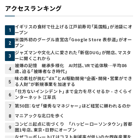
アクセスランキング
イギリスの食材で仕上げる江戸前寿司「英国鮨」が池袋にオ
1
ープン
米国外初のグーグル直営店「Google Store 表参道」がオー
2
プン
ジャズマンや文化人に愛された「新宿DUG」が閉店、マスタ
3
ーに聞くこれから
被爆の記憶 継承多様化 AI対話、VRで追体験…平均86
4
歳、迫る「被爆者なき時代」
味の素社が挑む“dX”とAI駆動開発――“企画・開発・営業ができ
5
る人財”が新規事業を加速する
「仕方ないインシデント」まで全力を尽くせるか - さくらイ
6
ンターネット 江草氏
第50回：なぜ「優秀なマネジャー」ほど経営に嫌われるのか
7
マニアックな北口を歩く
8
コンビニ起点に街づくり 「ハッピーローソンタウン」首都
9
圏1号店、東京・日野にオープン
なぜコーポレートITはコスト削減率が低いのか――既存産業を