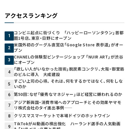
アクセスランキング
コンビニ起点に街づくり 「ハッピーローソンタウン」首都
1
圏1号店、東京・日野にオープン
米国外初のグーグル直営店「Google Store 表参道」がオー
2
プン
CHANELの体験型ビンテージショップ 「NUIR ART」が渋谷
3
にオープン
「欲しい人がいなかった技術」脱炭素コンクリ、大阪・御堂筋
4
のビルに導入 大成建設
すごい上司の心得。それは、何をするかではなく、何をしな
5
いのか
第50回：なぜ「優秀なマネジャー」ほど経営に嫌われるのか
6
アジア新興国・消費市場へのアプローチとその効果――ヤマモ
7
リ株式会社のタイ進出事例――
クリスマスマーケットで本場ドイツのホットワイン
8
TikTokがAI動画の検出強化 ハーランド選手の人気動画
9
も「AIラベル」必要と見解