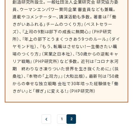
創造研究所設立。一般社団法人企業研究会 研究協力委
員、ウーマンエンパワー賛同企業 審査員なども兼職。
連載やコメンテーター、講演活動も多数。著書は『「働
きがいあふれる」チームのつくり方』（ベストセラー
ズ）、『上司の9割は部下の成長に無関心』（PHP研究
所）、『年上の部下とうまくつきあう9つのルール』（ダイ
ヤモンド社）、『もう、転職はさせない！一生働きたい職
場のつくり方』（実業之日本社）、『50歳からの逆転キャ
リア戦略』（PHP研究所）など多数。近刊は『コロナ氷河
期 終わりなき凍りついた世界を生き抜くために』（扶
桑社）、『本物の「上司力」』（大和出版）。最新刊は『50歳
からの幸せな独立戦略 会社で30年培った経験値を「働
きがい」と「稼ぎ」に変える！』（PHP研究所）
1
2