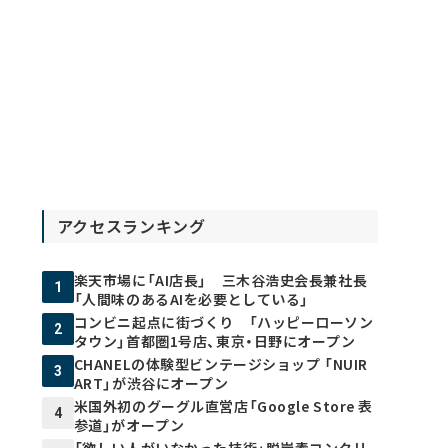
アクセスランキング
楽天市場に「AI店長」 三木谷浩史会長兼社長
1
「人間味のあるAIを必要としている」
コンビニ起点に街づくり 「ハッピーローソン
2
タウン」首都圏1号店、東京・日野にオープン
CHANELの体験型ビンテージショップ 「NUIR
3
ART」が渋谷にオープン
米国外初のグーグル直営店「Google Store 表
4
参道」がオープン