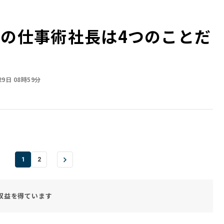
の仕事術――社長は4つのことだ
29日 08時59分
1
2
収益を得ています