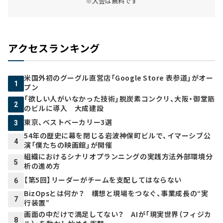
※入会は無料です
アクセスランキング
米国外初のグーグル直営店「Google Store 表参道」がオー
1
プン
「欲しい人がいなかった技術」脱炭素コンクリ、大阪・御堂筋
2
のビルに導入 大成建設
東京、ベストベーカリー3選
3
54年の歴史に幕を閉じる岩波神保町ビルで、イマーシブ公
4
演「僕たちの映画館」が開催
組織におけるシナリオプランニングの実践方法――外部環境分
5
析の進め方
【第5回】リーダーがチームを支配してはならない
6
BizOpsとは何か？ 構想と現場をつなぐ、事業成長の“実
7
行装置”
画面の中だけで満足してない？ AIが「現実世界（フィジカ
8