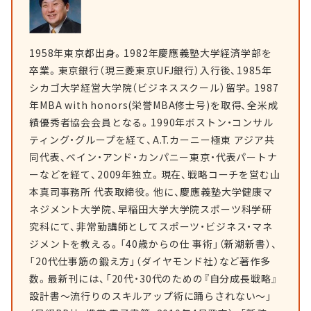
1958年東京都出身。1982年慶應義塾大学経済学部を
卒業。東京銀行（現三菱東京UFJ銀行）入行後、1985年
シカゴ大学経営大学院（ビジネススクール）留学。1987
年MBA with honors(栄誉MBA修士号)を取得、全米成
績優秀者協会会員となる。1990年ボストン・コンサル
ティング・グループを経て、A.T.カーニー極東 アジア共
同代表、ベイン・アンド・カンパニー東京・代表パートナ
ーなどを経て、2009年独立。現在、戦略コーチを営む山
本真司事務所 代表取締役。他に、慶應義塾大学健康マ
ネジメント大学院、早稲田大学大学院スポーツ科学研
究科にて、非常勤講師としてスポーツ・ビジネス・マネ
ジメントを教える。「40歳からの仕 事術」（新潮新書）、
「20代仕事筋の鍛え方」（ダイヤモンド社）など著作多
数。最新刊には、「20代・30代のための『自分成長戦略』
設計書～流行りのスキルアップ術に踊らされない～」