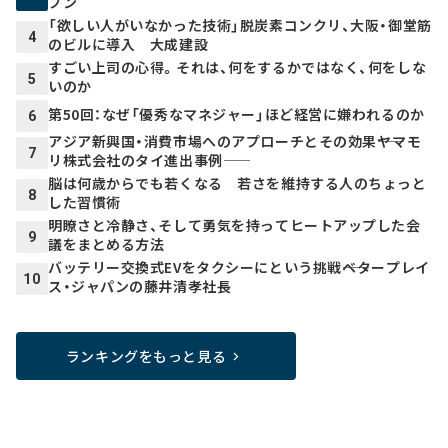
プン
「欲しい人がいなかった技術」脱炭素コンクリ、大阪・御堂筋
4
のビルに導入 大成建設
すごい上司の心得。それは、何をするかではなく、何をしな
5
いのか
第50回：なぜ「優秀なマネジャー」ほど経営に嫌われるのか
6
アジア新興国・消費市場へのアプローチとその効果――ヤマモ
7
リ株式会社のタイ進出事例――
脳は何歳からでも若くなる 若さを維持する人のちょっと
8
した習慣術
明瞭さと冷静さ、そして勇気を持ってヒートアップした会
9
議をまとめる方法
バッテリー交換式EVをタクシーにという挑戦――ベタープレイ
10
ス・ジャパンの藤井清孝社長
ランキングをもっと見る