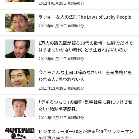
2012年01月25日 03時40分
ラッキーな人の法則――The Laws of Lucky People
2012年01月19日 08時02分
1万人の諸先輩が語る30代の後悔――一生懸命だけで
はうまくいかない時代、どう生きればいいのか
2012年01月11日 03時39分
今こそこんな上司は辞めなさい！ ――上司失格と思
われる人、思われない人
2011年12月28日 02時20分
「デキるつもり」の自称・黒字社員に身につけさせ
たい「絶対黒字感覚」
2011年12月22日 08時03分
ビジネスリーダー30名が語る「40代サラリーマン
の仕事と生き方」