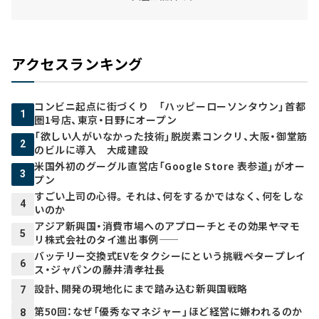
アクセスランキング
コンビニ起点に街づくり 「ハッピーローソンタウン」首都
1
圏1号店、東京・日野にオープン
「欲しい人がいなかった技術」脱炭素コンクリ、大阪・御堂筋
2
のビルに導入 大成建設
米国外初のグーグル直営店「Google Store 表参道」がオー
3
プン
すごい上司の心得。それは、何をするかではなく、何をしな
4
いのか
アジア新興国・消費市場へのアプローチとその効果――ヤマモ
5
リ株式会社のタイ進出事例――
バッテリー交換式EVをタクシーにという挑戦――ベタープレイ
6
ス・ジャパンの藤井清孝社長
設計、開発の現地化にまで踏み込む新興国戦略
7
第50回：なぜ「優秀なマネジャー」ほど経営に嫌われるのか
8