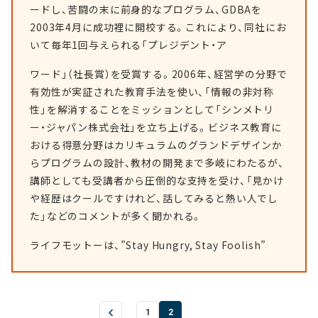
ードし、苦闘の末に前身的なプログラム、GDBAを
2003年4月に成功裡に開校する。これにより、同社にお
いて毎年1回与えられる「プレジデント・ア
ワード」（社長賞）を受賞する。2006年、経営学の分野で
有効性が実証された教育手法を使い、「情報の非対称
性」を解消することをミッションとして「シンメトリ
ー・ジャパン株式会社」を立ち上げる。ビジネス教育に
おける得意分野はカリキュラムのグランドデザインか
らプログラムの設計、教材の開発まで多岐にわたるが、
講師としても受講者から圧倒的な支持を受け、「見かけ
や経歴はクールですけれど、話してみると熱い人でし
た」などのコメントが多く聞かれる。
ライフモットーは、”Stay Hungry, Stay Foolish”
1
2