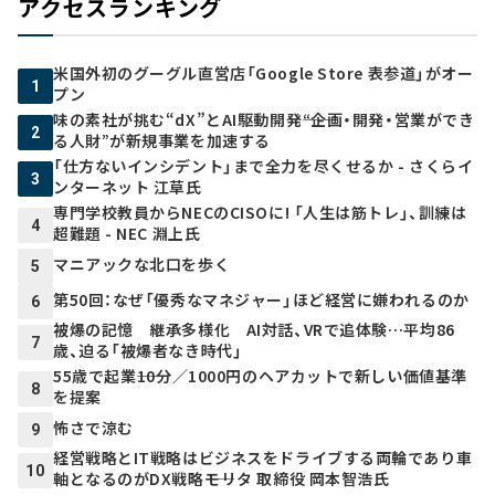
アクセスランキング
米国外初のグーグル直営店「Google Store 表参道」がオー
1
プン
味の素社が挑む“dX”とAI駆動開発――“企画・開発・営業ができ
2
る人財”が新規事業を加速する
「仕方ないインシデント」まで全力を尽くせるか - さくらイ
3
ンターネット 江草氏
専門学校教員からNECのCISOに! 「人生は筋トレ」、訓練は
4
超難題 - NEC 淵上氏
マニアックな北口を歩く
5
第50回：なぜ「優秀なマネジャー」ほど経営に嫌われるのか
6
被爆の記憶 継承多様化 AI対話、VRで追体験…平均86
7
歳、迫る「被爆者なき時代」
55歳で起業――10分／1000円のヘアカットで新しい価値基準
8
を提案
怖さで涼む
9
経営戦略とIT戦略はビジネスをドライブする両輪であり車
10
軸となるのがDX戦略――モリタ 取締役 岡本智浩氏