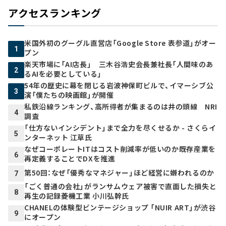
アクセスランキング
米国外初のグーグル直営店「Google Store 表参道」がオー
1
プン
楽天市場に「AI店長」 三木谷浩史会長兼社長「人間味のあ
2
るAIを必要としている」
54年の歴史に幕を閉じる岩波神保町ビルで、イマーシブ公
3
演「僕たちの映画館」が開催
私鉄沿線ランキング、高所得者が集まるのは井の頭線 NRI
4
調査
「仕方ないインシデント」まで全力を尽くせるか - さくらイ
5
ンターネット 江草氏
なぜコーポレートITはコスト削減率が低いのか――既存産業を
6
再定義することでDXを推進
第50回：なぜ「優秀なマネジャー」ほど経営に嫌われるのか
7
「ごく普通の会社」がランサムウェア被害で直面した損失と
8
再生の記録――菱機工業 小川弘幹氏
CHANELの体験型ビンテージショップ 「NUIR ART」が渋谷
9
にオープン