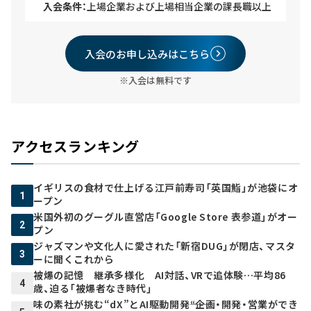
入会条件：
上場企業および上場相当企業の課長職以上
入会のお申し込みはこちら
※入会は無料です
アクセスランキング
イギリスの食材で仕上げる江戸前寿司「英国鮨」が池袋にオ
1
ープン
米国外初のグーグル直営店「Google Store 表参道」がオー
2
プン
ジャズマンや文化人に愛された「新宿DUG」が閉店、マスタ
3
ーに聞くこれから
被爆の記憶 継承多様化 AI対話、VRで追体験…平均86
4
歳、迫る「被爆者なき時代」
味の素社が挑む“dX”とAI駆動開発――“企画・開発・営業ができ