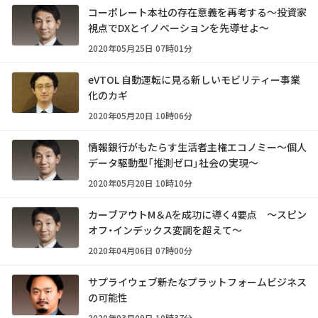
コーポレート本社の存在意義を再考する～投資家
視点でDXとイノベーションを先導せよ～
2020年05月25日 07時01分
eVTOL 自動運転に見る新しいモビリティー事業
化のカギ
2020年05月20日 10時06分
情報銀行がもたらす生活者主権エコノミー～個人
データ駆動型「推測ゼロ」社会の実現～
2020年05月20日 10時10分
カーブアウトM＆Aを成功に導く4要点 ～スピン
オフ・インデックス変調を超えて～
2020年04月06日 07時00分
サプライウェブ――新たなプラットフォームビジネス
の可能性
2020年03月09日 10時37分