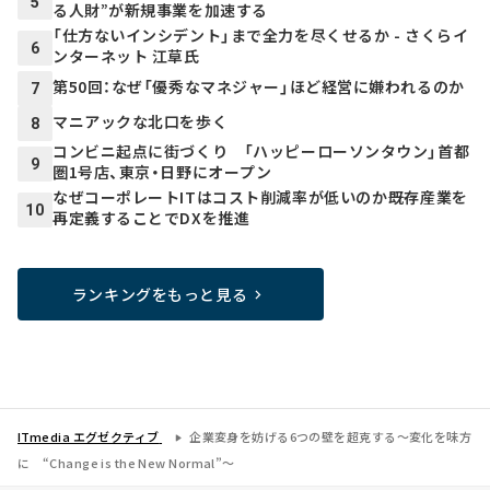
5
る人財”が新規事業を加速する
「仕方ないインシデント」まで全力を尽くせるか - さくらイ
6
ンターネット 江草氏
第50回：なぜ「優秀なマネジャー」ほど経営に嫌われるのか
7
マニアックな北口を歩く
8
コンビニ起点に街づくり 「ハッピーローソンタウン」首都
9
圏1号店、東京・日野にオープン
なぜコーポレートITはコスト削減率が低いのか――既存産業を
10
再定義することでDXを推進
ランキングをもっと見る
ITmedia エグゼクティブ
企業変身を妨げる6つの壁を超克する～変化を味方
に “Change is the New Normal”～