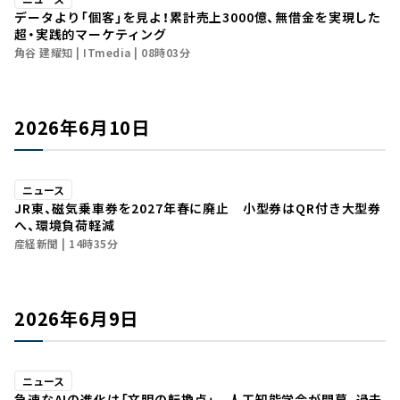
データより「個客」を見よ！累計売上3000億、無借金を実現した
超・実践的マーケティング
角谷 建耀知
ITmedia
08時03分
2026年6月10日
ニュース
JR東、磁気乗車券を2027年春に廃止 小型券はQR付き大型券
へ、環境負荷軽減
産経新聞
14時35分
2026年6月9日
ニュース
急速なAIの進化は「文明の転換点」 人工知能学会が開幕、過去