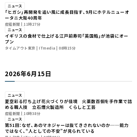
ニュース
「ヒガシ」再開発を追い風に成長目指す、9月にホテルニューオ
ータニ大阪40周年
産経新聞
11時27分
ニュース
イギリスの食材で仕上げる江戸前寿司「英国鮨」が池袋にオー
プン
タイムアウト東京
ITmedia
08時15分
2026年6月15日
ニュース
夏空彩る打ち上げ花火づくりが佳境 火薬数百個を手作業で詰
める職人技 立石煙火製造所 くらしと工芸
産経新聞
10時38分
ニュース
第51回：なぜ、あのマネジャーは抜てきされないのか──能力
ではなく、“人としての不安”が見られている