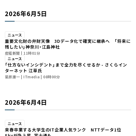
2026年6月5日
ニュース
重要文化財の弁財天像 3Dデータ化で確実に継承へ 「将来に
残したい」神奈川・江島神社
産経新聞
11時01分
ニュース
「仕方ないインシデント」まで全力を尽くせるか - さくらイン
ターネット 江草氏
星原康一
ITmedia
08時00分
2026年6月4日
ニュース
来春卒業する大学生のIT企業人気ランク NTTデータ1位
Skyが急上昇、富士通も