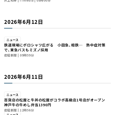
井上和幸
ITmedia
08時00分
2026年6月12日
ニュース
鉄道現場にポロシャツ広がる 小田急、相鉄… 熱中症対策
で、東急バスもミズノ採用
産経新聞
09時59分
2026年6月11日
ニュース
百貨店の松屋と牛丼の松屋がコラボ高級店1号店がオープン
神戸牛の牛めし弁当1390円
産経新聞
12時56分
ニュース