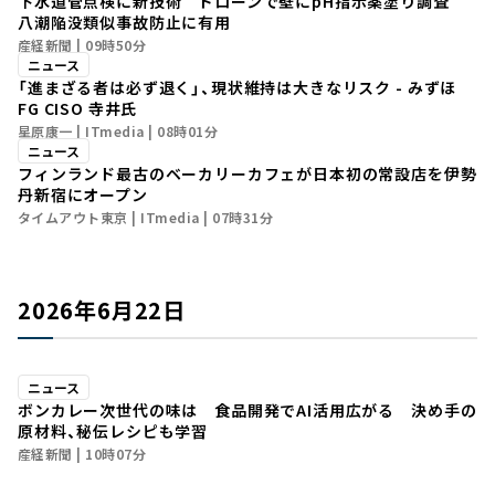
下水道管点検に新技術 ドローンで壁にpH指示薬塗り調査
八潮陥没類似事故防止に有用
産経新聞
09時50分
ニュース
「進まざる者は必ず退く」、現状維持は大きなリスク - みずほ
FG CISO 寺井氏
星原康一
ITmedia
08時01分
ニュース
フィンランド最古のベーカリーカフェが日本初の常設店を伊勢
丹新宿にオープン
タイムアウト東京
ITmedia
07時31分
2026年6月22日
ニュース
ボンカレー次世代の味は 食品開発でAI活用広がる 決め手の
原材料、秘伝レシピも学習
産経新聞
10時07分