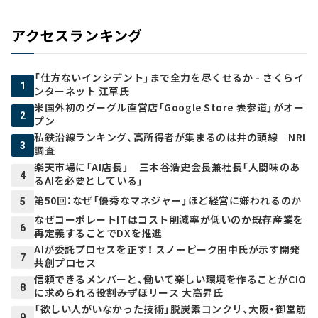
アクセスランキング
「仕方ないインシデント」まで全力を尽くせるか - さくらイ
1
ンターネット 江草氏
米国外初のグーグル直営店「Google Store 表参道」がオー
2
プン
私鉄沿線ランキング、高所得者が集まるのは井の頭線 NRI
3
調査
楽天市場に「AI店長」 三木谷浩史会長兼社長「人間味のあ
4
るAIを必要としている」
第50回：なぜ「優秀なマネジャー」ほど経営に嫌われるのか
5
なぜコーポレートITはコスト削減率が低いのか――既存産業を
6
再定義することでDXを推進
AIが委託プロセスを正す！ スノーピーク田中氏が示す開発
7
共創プロセス
信頼できるメンバーと、働いて楽しい環境を作ることがCIO
8
に求められる役割――みずほリース 大高昇氏
「欲しい人がいなかった技術」脱炭素コンクリ、大阪・御堂筋
9