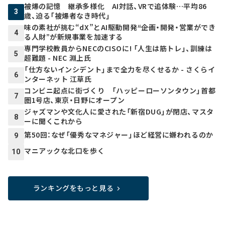
被爆の記憶 継承多様化 AI対話、VRで追体験…平均86
3
歳、迫る「被爆者なき時代」
味の素社が挑む“dX”とAI駆動開発――“企画・開発・営業ができ
4
る人財”が新規事業を加速する
専門学校教員からNECのCISOに! 「人生は筋トレ」、訓練は
5
超難題 - NEC 淵上氏
「仕方ないインシデント」まで全力を尽くせるか - さくらイ
6
ンターネット 江草氏
コンビニ起点に街づくり 「ハッピーローソンタウン」首都
7
圏1号店、東京・日野にオープン
ジャズマンや文化人に愛された「新宿DUG」が閉店、マスタ
8
ーに聞くこれから
第50回：なぜ「優秀なマネジャー」ほど経営に嫌われるのか
9
マニアックな北口を歩く
10
ランキングをもっと見る