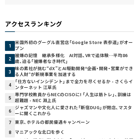
アクセスランキング
米国外初のグーグル直営店「Google Store 表参道」がオー
1
プン
被爆の記憶 継承多様化 AI対話、VRで追体験…平均86
2
歳、迫る「被爆者なき時代」
味の素社が挑む“dX”とAI駆動開発――“企画・開発・営業ができ
3
る人財”が新規事業を加速する
「仕方ないインシデント」まで全力を尽くせるか - さくらイ
4
ンターネット 江草氏
専門学校教員からNECのCISOに! 「人生は筋トレ」、訓練は
5
超難題 - NEC 淵上氏
ジャズマンや文化人に愛された「新宿DUG」が閉店、マスタ
6
ーに聞くこれから
東京、ホテルの都民優遇キャンペーン
7
マニアックな北口を歩く
8