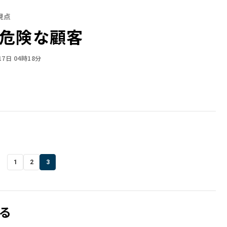
視点
危険な顧客
17日 04時18分
1
2
3
る