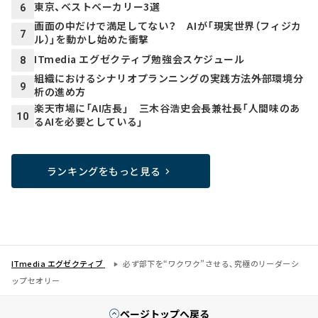
東京、ベストベーカリー3選
6
画面の中だけで満足してない？ AIが「現実世界（フィジカ
7
ル）」を動かし始めた衝撃
ITmedia エグゼクティブ勉強会スケジュール
8
組織におけるシナリオプランニングの実践方法――外部環境分
9
析の進め方
楽天市場に「AI店長」 三木谷浩史会長兼社長「人間味のあ
10
るAIを必要としている」
ランキングをもっと見る
ITmedia エグゼクティブ
必ず部下を“ワクワク”させる、究極のリーダーシ
ップセオリー
ページトップへ戻る