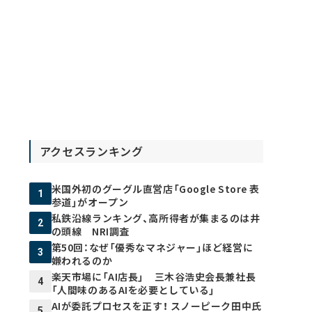
アクセスランキング
米国外初のグーグル直営店「Google Store 表
1
参道」がオープン
私鉄沿線ランキング、高所得者が集まるのは井
2
の頭線 NRI調査
第50回：なぜ「優秀なマネジャー」ほど経営に
3
嫌われるのか
楽天市場に「AI店長」 三木谷浩史会長兼社長
4
「人間味のあるAIを必要としている」
AIが委託プロセスを正す！ スノーピーク田中氏
5