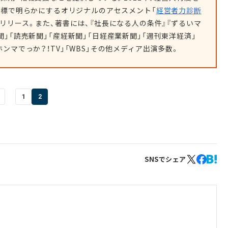
指標で明らかにするオリジナルのアセスメント「
経営者力診断
をリリース。また、著書には、『社長になる人の条件』『ずるいマ
聞」「読売新聞」「産経新聞」「日経産業新聞」「週刊東洋経済」
ンマでっか？！TV」「WBS」その他メディア出演多数。
1
2
SNSでシェア