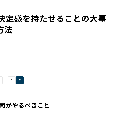
己決定感を持たせることの大事
方法
1
2
司がやるべきこと