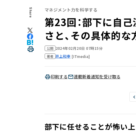
マネジメント力を科学する
Share
第23回：部下に自
さと、その具体的な
2024年02月20日 07時15分
公開
井上和幸
[ITmedia]
著者
印刷する
連載新着通知を受け取る
部下に任せることが怖い上