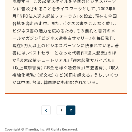
風靡する。この起業スタイルを全国のビジネスパーソ
ンに普及させることをライフワークとして、2002年6
月「NPO法人週末起業フォーラム」を設立、現在も全国
各地を奔走西走中。また、ビジネス書をこよなく愛し、
ビジネス書の魅力を広めるため、その要約と書評のメ
ールマガジン『ビジネス選書＆サマリー』を毎日発刊、
現在5万人以上のビジネスパーソンに読まれている。著
書には、ベストセラーとなった代表作『週末起業』のほ
か『週末起業チュートリアル』『週末起業サバイバル』
（以上筑摩書房）『お金を稼ぐ勉強法』（三笠書房）、『収入
複線化戦略』（光文社）など30冊を超える。うち、いくつ
かは中国、台湾、韓国語にも翻訳されている。
1
2
Copyright © ITmedia, Inc. All Rights Reserved.