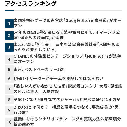
アクセスランキング
米国外初のグーグル直営店「Google Store 表参道」がオー
1
プン
54年の歴史に幕を閉じる岩波神保町ビルで、イマーシブ公
2
演「僕たちの映画館」が開催
楽天市場に「AI店長」 三木谷浩史会長兼社長「人間味のあ
3
るAIを必要としている」
CHANELの体験型ビンテージショップ 「NUIR ART」が渋谷
4
にオープン
東京、ベストベーカリー3選
5
【第5回】リーダーがチームを支配してはならない
6
「欲しい人がいなかった技術」脱炭素コンクリ、大阪・御堂筋
7
のビルに導入 大成建設
第50回：なぜ「優秀なマネジャー」ほど経営に嫌われるのか
8
BizOpsとは何か？ 構想と現場をつなぐ、事業成長の“実
9
行装置”
組織におけるシナリオプランニングの実践方法――外部環境分
10
析の進め方