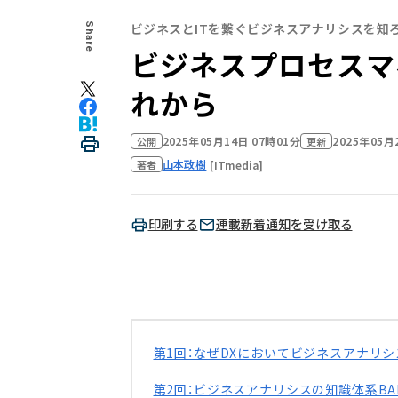
ビジネスとITを繋ぐビジネスアナリシスを知ろ
Share
ビジネスプロセスマ
れから
2025年05月14日 07時01分
2025年05月
公開
更新
山本政樹
[ITmedia]
著者
印刷する
連載新着通知を受け取る
第1回：なぜDXにおいてビジネスアナリ
第2回：ビジネスアナリシスの知識体系BA