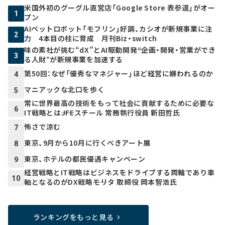
米国外初のグーグル直営店「Google Store 表参道」がオー
1
プン
AIペットロボット「モフリン」好調、カシオが新規事業に注
2
力 4本目の柱に育成 月刊Biz・switch
味の素社が挑む“dX”とAI駆動開発――“企画・開発・営業ができ
3
る人財”が新規事業を加速する
第50回：なぜ「優秀なマネジャー」ほど経営に嫌われるのか
4
マニアックな北口を歩く
5
常に世界最高の技術をもって社会に貢献するために必要な
6
IT戦略とは――JFEスチール 常務執行役員 新田哲氏
怖さで涼む
7
東京、9月から10月に行くべきアート展
8
東京、ホテルの都民優遇キャンペーン
9
経営戦略とIT戦略はビジネスをドライブする両輪であり車
10
軸となるのがDX戦略――モリタ 取締役 岡本智浩氏
ランキングをもっと見る