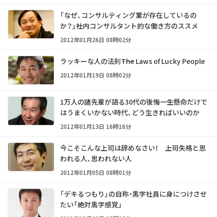
「なぜ、コンサルティング業が存在しているの
か？」――社内コンサルタント的な働き方のススメ
2012年01月26日 08時02分
ラッキーな人の法則――The Laws of Lucky People
2012年01月19日 08時02分
1万人の諸先輩が語る30代の後悔――一生懸命だけで
はうまくいかない時代、どう生きればいいのか
2012年01月13日 16時16分
今こそこんな上司は辞めなさい！ ――上司失格と思
われる人、思われない人
2012年01月05日 08時01分
「デキるつもり」の自称・黒字社員に身につけさせ
たい「絶対黒字感覚」