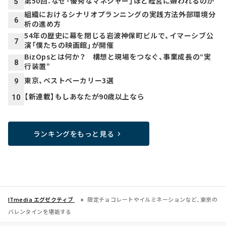
第50回：なぜ「優秀なマネジャー」ほど経営に嫌われるのか
5
組織におけるシナリオプランニングの実践方法――外部環境分
6
析の進め方
54年の歴史に幕を閉じる岩波神保町ビルで、イマーシブ公
7
演「僕たちの映画館」が開催
BizOpsとは何か？ 構想と現場をつなぐ、事業成長の“実
8
行装置”
東京、ベストベーカリー3選
9
【新連載】もしあなたが90歳以上なら
10
ランキングをもっと見る
ITmedia エグゼクティブ
限定チョコレートやイルミネーションなど、東京の
バレンタインを堪能する