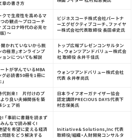
映画ライター 松村知恵美氏
文章の書き方
ークで生産性を高めるマ
ビジネスコーチ株式会社パートナ
4つの観点～プロコーチ
ーエグゼクティブコーチ、ファイヤ
ィズコロナ時代の必見セ
ー株式会社代表取締役 長田卓史氏
版）～
口・聞かれていないから脱
トップ広報プレゼンコンサルタン
ンの極意」オンラインプ
ト、ウォンツアンドバリュー株式会
ションについても解説
社 取締役 永井千佳氏
ートが学んでいるMBA
ウォンツアンドバリュー株式会社
ング必読書50冊を1冊に
代表 永井孝尚氏
た」
時代到来！ 片付けのプ
日本ライフオーガナイザー協会
、より良い夫婦関係を築
認定講師PRECIOUS DAYS代表下
事シェア術
村志保美氏
! 「事前に書籍を読まず
でみんなで読み解く!
『絶望を希望に変える経済
Initiative＆Solutions,Inc 代表
大問題をどう解決する
取締役/組織・人財開発コンサルタ