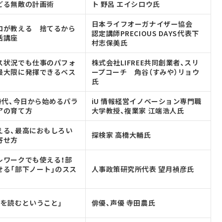
どる無敵の計画術
ト 野呂 エイシロウ氏
日本ライフオーガナイザー協会
ロが教える 捨てるから
認定講師PRECIOUS DAYS代表下
活講座
村志保美氏
ス状況でも仕事のパフォ
株式会社LIFREE共同創業者、スリ
最大限に発揮できるベス
ープコーチ 角谷（すみや）リョウ
氏
時代、今日から始めるパラ
iU 情報経営イノベーション専門職
アの育て方
大学教授、複業家 江端浩人氏
える、最高におもしろい
探検家 高橋大輔氏
寄せ方
レワークでも使える！部
せる「部下ノート」のスス
人事政策研究所代表 望月禎彦氏
本を読むということ」
俳優、声優 寺田農氏