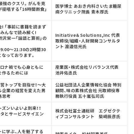
そ最強のクスリ。がんを克
医学博士 あおき内科さいたま糖尿
提唱する「16時間断食」
病クリニック院長 青木厚氏
! 「事前に書籍を読まず
でみんなで読み解く!
Initiative＆Solutions,Inc 代表
渋沢栄一「論語と算術」の
取締役/組織・人財開発コンサルタ
ント 渡邉信光氏
:00～21:30の2時間30
となっております。
コロナ禍でも心身ともに
産業医・株式会社リバランス代表
を作るためには
池井佑丞氏
経営トップを目指せ！～大
公益社団法人企業情報化協会 特別
ル企業の経営を変えた男
顧問、味の素株式会社 元取締役専
略思考
務執行役員 五十嵐弘司氏
ーズンいよいよ到来！！
株式会社富士通総研 エグゼクテ
ガタとサービスサイエン
ィブコンサルタント 柴崎辰彦氏
ーに学ぶ、人を魅了する