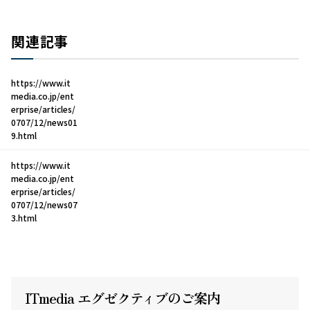
関連記事
https://www.it
media.co.jp/ent
erprise/articles/
0707/12/news01
9.html
https://www.it
media.co.jp/ent
erprise/articles/
0707/12/news07
3.html
ITmedia エグゼクテ
ィ
ブのご案内