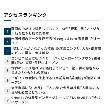
アクセスランキング
画面の中だけで満足してない？ AIが「現実世界（フィジカ
1
ル）」を動かし始めた衝撃
米国外初のグーグル直営店「Google Store 表参道」がオー
2
プン
「欲しい人がいなかった技術」脱炭素コンクリ、大阪・御堂筋
3
のビルに導入 大成建設
コンビニ起点に街づくり 「ハッピーローソンタウン」首都
4
圏1号店、東京・日野にオープン
世界のトップ層は何を議論している？ 第一線の論客から
5
見えた「やらかしの正体」
イギリスの食材で仕上げる江戸前寿司「英国鮨」が池袋にオ
6
ープン
楽天市場に「AI店長」 三木谷浩史会長兼社長「人間味のあ
7
るAIを必要としている」
CHANELの体験型ビンテージショップ 「NUIR ART」が渋谷
8
にオープン