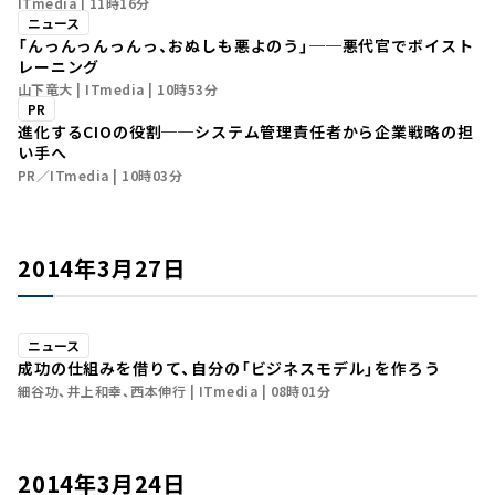
ITmedia
11時16分
ニュース
「んっんっんっんっ、おぬしも悪よのう」──悪代官でボイスト
レーニング
山下竜大
ITmedia
10時53分
PR
進化するCIOの役割──システム管理責任者から企業戦略の担
い手へ
PR／ITmedia
10時03分
2014年3月27日
ニュース
成功の仕組みを借りて、自分の「ビジネスモデル」を作ろう
細谷功、井上和幸、西本伸行
ITmedia
08時01分
2014年3月24日