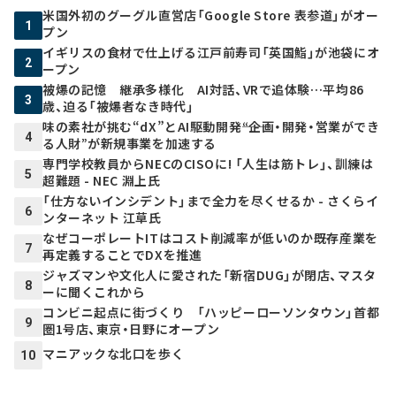
米国外初のグーグル直営店「Google Store 表参道」がオー
1
プン
イギリスの食材で仕上げる江戸前寿司「英国鮨」が池袋にオ
2
ープン
被爆の記憶 継承多様化 AI対話、VRで追体験…平均86
3
歳、迫る「被爆者なき時代」
味の素社が挑む“dX”とAI駆動開発――“企画・開発・営業ができ
4
る人財”が新規事業を加速する
専門学校教員からNECのCISOに! 「人生は筋トレ」、訓練は
5
超難題 - NEC 淵上氏
「仕方ないインシデント」まで全力を尽くせるか - さくらイ
6
ンターネット 江草氏
なぜコーポレートITはコスト削減率が低いのか――既存産業を
7
再定義することでDXを推進
ジャズマンや文化人に愛された「新宿DUG」が閉店、マスタ
8
ーに聞くこれから
コンビニ起点に街づくり 「ハッピーローソンタウン」首都
9
圏1号店、東京・日野にオープン
マニアックな北口を歩く
10