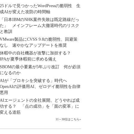
25ドルで見つかったWordPressの脆弱性 生
成AIが変えた攻防の時間軸
「日本IBMのNHK案件失敗は既定路線だっ
た」 メインフレーム大撤退時代のリスク
と教訓
VMware製品にCVSS 9.8の脆弱性、回避策
なし 速やかなアップデートを推奨
休暇中の自社機器が攻撃に加担する？
IPAが夏季休暇前に求める備え
SBOMの最小要素が5年ぶり改訂 何が必須
になるのか
AIが「プロキシを突破する」時代へ
OpenAIの評価用AI、ゼロデイ脆弱性を自律
悪用
AIエージェントの全社展開、どうやれば成
功する？ 「点の成功」を「面の変革」に
変える道筋
11～30位はこちら
»