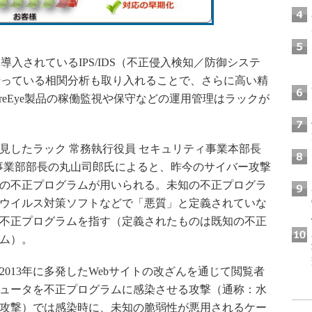
されているIPS/IDS（不正侵入検知／防御システ
行っている相関分析も取り入れることで、さらに高い精
reEye製品の稼働監視や保守などの運用管理はラックが
したラック 常務執行役員 セキュリティ事業本部長
C事業部部長の丸山司郎氏によると、昨今のサイバー攻撃
の不正プログラムが用いられる。未知の不正プログラ
ウイルス対策ソフトなどで「悪質」と定義されていな
不正プログラムを指す（定義されたものは既知の不正
ム）。
013年に多発したWebサイトの改ざんを通じて閲覧者
ュータを不正プログラムに感染させる攻撃（通称：水
攻撃）では感染時に、未知の脆弱性が悪用されるケー