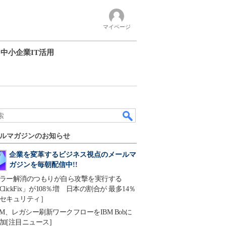
マイページ
中小企業IT活用
ルマガジンのお知らせ
企業を変革するビジネス視点のメールマ
ガジンを毎朝配信中!!
ラー解消のつもりが自ら攻撃を実行する
ClickFix」が108％増 日本の割合が 最多14％
セキュリティ］
BM、レガシー刷新ワークフローをIBM Bobに
加[注目ニュース]