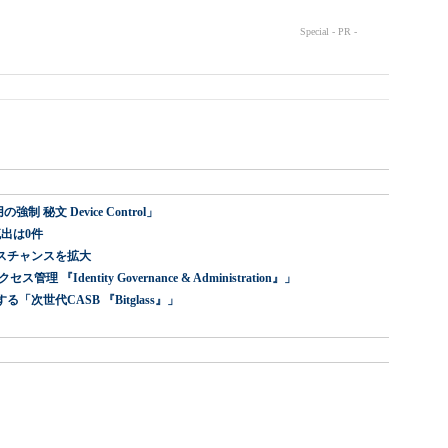
 秘文 Device Control」
出は0件
スチャンスを拡大
dentity Governance & Administration』」
世代CASB 『Bitglass』」