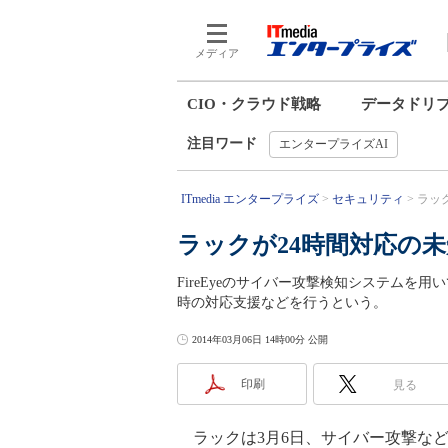
メディア
CIO・クラウド戦略
データドリ
注目ワード
エンタープライズAI
ITmedia エンタープライズ
セキュリティ
ラック
ラックが24時間対応の
FireEyeのサイバー攻撃検知システムを
時の対応支援などを行うという。
2014年03月06日 14時00分 公開
印刷
見る
ラックは3月6日、サイバー攻撃など