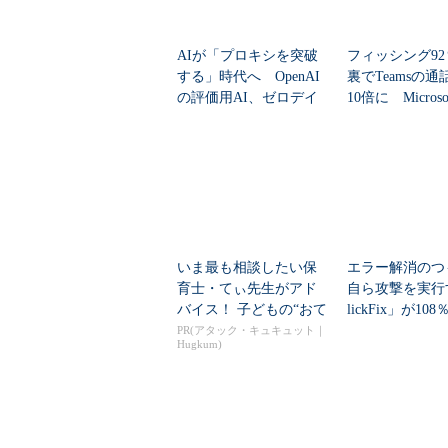
AIが「プロキシを突破
フィッシング9
する」時代へ OpenAI
裏でTeamsの
の評価用AI、ゼロデイ
10倍に Micros
脆弱性を自...
いま最も相談したい保
エラー解消のつ
育士・てぃ先生がアド
自ら攻撃を実行
バイス！ 子どもの“おて
lickFix」が10
つだい”に、どん...
本の割...
PR(アタック・キュキュット｜
Hugkum)