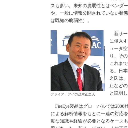
スも多い。未知の脆弱性とはベンダ
や、一般に情報公開されていない状
は既知の脆弱性）。
新サービ
に侵入す
ュータ空
り、その
これまで
る。日本
之氏は、
止などの
と説明し
ファイア・アイの茂木正之氏
FireEye製品はグローバルでは20
による解析情報をもとに一連の対応
度な知識や経験が必要となるケース