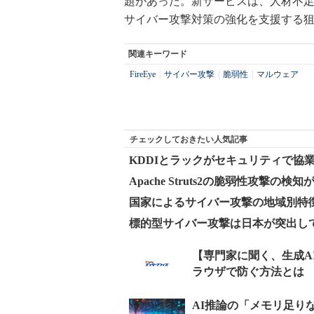
題があった。新サービスは、人材不
サイバー攻撃対策の強化を支援する
関連キーワード
FireEye
|
サイバー攻撃
|
脆弱性
|
マルウェア
チェックしておきたい人気記事
KDDIとラックがセキュリティで協
Apache Struts2の脆弱性攻撃
国家によるサイバー攻撃の地域別特徴、
標的型サイバー攻撃は日本が突出して多