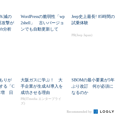
2％減の
WordPressの脆弱性「wp
Jeep史上最長! 85時間の
通話攻撃が
2shell」 古いバージョ
試乗体験
oft分析
ンでも自動更新して
い...
PR(Jeep Japan)
もりが
大阪ガスに学ぶ！ 大
SBOMの最小要素が5年
する「C
手企業が生成AI導入を
ぶり改訂 何が必須に
8％増 日
成功させる理由
なるのか
PR(ITmedia エンタープライ
ズ)
Recommended by