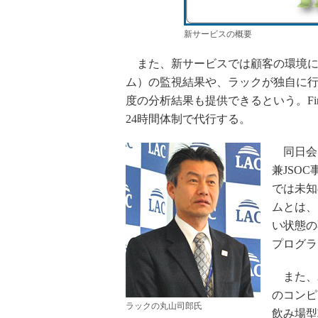
新サービスの概要
また、新サービスでは顧客の環境に導入
ム）の監視結果や、ラックが独自に
度の分析結果も提供できるという。Fi
24時間体制で代行する。
同日会見
兼JSO
では未知
ムとは、
い状態の
プログラ
また、2
のコンピ
ラックの丸山司郎氏
飲み場型