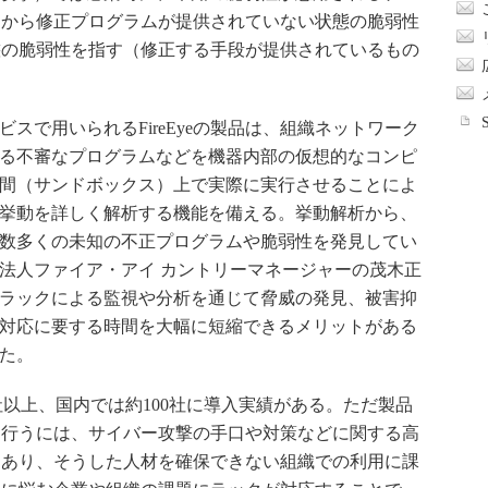
ーから修正プログラムが提供されていない状態の脆弱性
態の脆弱性を指す（修正する手段が提供されているもの
スで用いられるFireEyeの製品は、組織ネットワーク
る不審なプログラムなどを機器内部の仮想的なコンピ
間（サンドボックス）上で実際に実行させることによ
挙動を詳しく解析する機能を備える。挙動解析から、
数多くの未知の不正プログラムや脆弱性を発見してい
法人ファイア・アイ カントリーマネージャーの茂木正
ラックによる監視や分析を通じて脅威の発見、被害抑
対応に要する時間を大幅に短縮できるメリットがある
た。
00社以上、国内では約100社に導入実績がある。ただ製品
を行うには、サイバー攻撃の手口や対策などに関する高
もあり、そうした人材を確保できない組織での利用に課