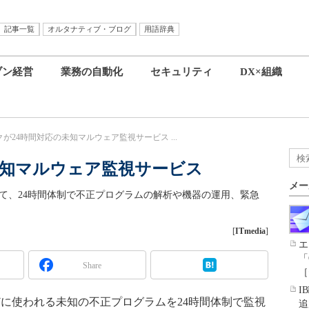
記事一覧
オルタナティブ・ブログ
用語辞典
ブン経営
業務の自動化
セキュリティ
DX×組織
が24時間対応の未知マルウェア監視サービス ...
未知マルウェア監視サービス
メー
用いて、24時間体制で不正プログラムの解析や機器の運用、緊急
[
ITmedia
]
エ
「
Share
［
I
に使われる未知の不正プログラムを24時間体制で監視
追