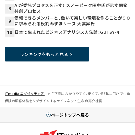
AIが委託プロセスを正す！ スノーピーク田中氏が示す開発
8
共創プロセス
信頼できるメンバーと、働いて楽しい環境を作ることがCIO
9
に求められる役割――みずほリース 大高昇氏
日本で生まれたビジネスアナリシス方法論：GUTSY-4
10
ランキングをもっと見る
ITmedia エグゼクティブ
“正直に わかりやすく、安くて、便利に。”DXで生命
保険の顧客体験をリデザインする――ライフネット生命 森亮介社長
ページトップへ戻る