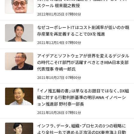
スクール 根来龍之教授
2022年01月25日 07時00分
なぜコーポレートITはコスト削減率が低いのか――既
存産業を再定義することでDXを推進
2021年12月14日 07時00分
アイデアとソフトウェアが世界を変えるデジタル
の時代こそIT部門が活躍すべきとき――IIBA日本支部
代表理事 寺嶋一郎氏
2021年10月27日 07時00分
「イノ推五輪の書」は単なるお題目ではなく、DX組
織に対する行動判断基準の明示――ANA イノベーシ
ョン推進部 野村泰一部長
2021年10月26日 07時01分
インフラ、データ、組織・プロセスの3つの戦略に
より全社一丸で進める正攻法のDX――東京海上日動