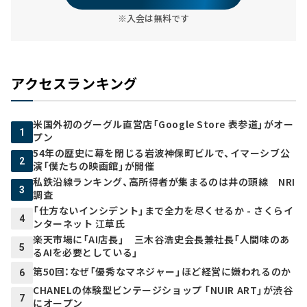
※入会は無料です
アクセスランキング
米国外初のグーグル直営店「Google Store 表参道」がオー
1
プン
54年の歴史に幕を閉じる岩波神保町ビルで、イマーシブ公
2
演「僕たちの映画館」が開催
私鉄沿線ランキング、高所得者が集まるのは井の頭線 NRI
3
調査
「仕方ないインシデント」まで全力を尽くせるか - さくらイ
4
ンターネット 江草氏
楽天市場に「AI店長」 三木谷浩史会長兼社長「人間味のあ
5
るAIを必要としている」
第50回：なぜ「優秀なマネジャー」ほど経営に嫌われるのか
6
CHANELの体験型ビンテージショップ 「NUIR ART」が渋谷
7
にオープン