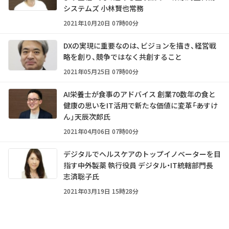
システムズ 小林賢也常務
2021年10月20日 07時00分
DXの実現に重要なのは、ビジョンを描き、経営戦
略を創り、競争ではなく共創すること
2021年05月25日 07時00分
AI栄養士が食事のアドバイス 創業70数年の食と
健康の思いをIT活用で新たな価値に変革――「あすけ
ん」天辰次郎氏
2021年04月06日 07時00分
デジタルでヘルスケアのトップイノベーターを目
指す――中外製薬 執行役員 デジタル・IT統轄部門長
志済聡子氏
2021年03月19日 15時28分