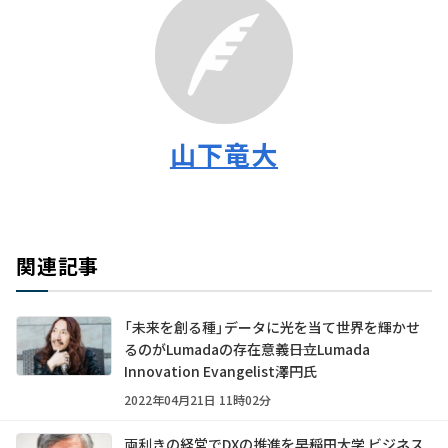
山下竜大
関連記事
「未来を創る種」データに光を当て世界を輝かせ
るのがLumadaの存在意義――日立Lumada
Innovation Evangelist澤円氏
2022年04月21日 11時02分
両利きの経営でDXの推進を――早稲田大学 ビジネス