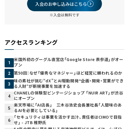
入会のお申し込みはこちら
※入会は無料です
アクセスランキング
米国外初のグーグル直営店「Google Store 表参道」がオー
1
プン
第50回：なぜ「優秀なマネジャー」ほど経営に嫌われるのか
2
味の素社が挑む“dX”とAI駆動開発――“企画・開発・営業ができ
3
る人財”が新規事業を加速する
CHANELの体験型ビンテージショップ 「NUIR ART」が渋谷
4
にオープン
楽天市場に「AI店長」 三木谷浩史会長兼社長「人間味のあ
5
るAIを必要としている」
「セキュリティは事業を活かす出汁、責任者はCIMOで目指
6
せ」 - JTB 椎野氏