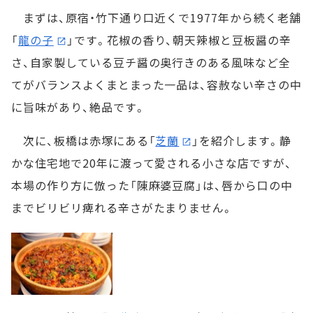
まずは、原宿・竹下通り口近くで1977年から続く老舗
「
龍の子
」です。花椒の香り、朝天辣椒と豆板醤の辛
さ、自家製している豆チ醤の奥行きのある風味など全
てがバランスよくまとまった一品は、容赦ない辛さの中
に旨味があり、絶品です。
次に、板橋は赤塚にある「
芝蘭
」を紹介します。静
かな住宅地で20年に渡って愛される小さな店ですが、
本場の作り方に倣った「陳麻婆豆腐」は、唇から口の中
までビリビリ痺れる辛さがたまりません。