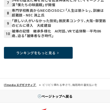
54年の歴史に幕を閉じる岩波神保町ビルで、イマーシブ公
7
演「僕たちの映画館」が開催
専門学校教員からNECのCISOに! 「人生は筋トレ」、訓練は
8
超難題 - NEC 淵上氏
「欲しい人がいなかった技術」脱炭素コンクリ、大阪・御堂筋
9
のビルに導入 大成建設
被爆の記憶 継承多様化 AI対話、VRで追体験…平均86
10
歳、迫る「被爆者なき時代」
ランキングをもっと見る
ITmedia エグゼクティブ
ビリビリ痺れる辛さで、梅雨時の暑気払いを
ページトップへ戻る