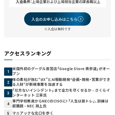
入会条件：
上場企業および上場相当企業の課長職以上
入会のお申し込みはこちら
※入会は無料です
アクセスランキング
米国外初のグーグル直営店「Google Store 表参道」がオー
1
プン
味の素社が挑む“dX”とAI駆動開発――“企画・開発・営業ができ
2
る人財”が新規事業を加速する
「仕方ないインシデント」まで全力を尽くせるか - さくらイ
3
ンターネット 江草氏
専門学校教員からNECのCISOに! 「人生は筋トレ」、訓練は
4
超難題 - NEC 淵上氏
マニアックな北口を歩く
5