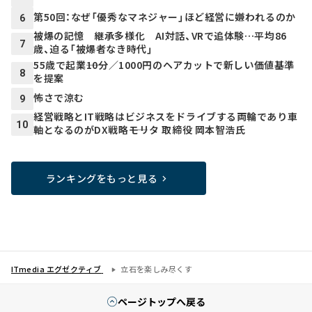
第50回：なぜ「優秀なマネジャー」ほど経営に嫌われるのか
6
被爆の記憶 継承多様化 AI対話、VRで追体験…平均86
7
歳、迫る「被爆者なき時代」
55歳で起業――10分／1000円のヘアカットで新しい価値基準
8
を提案
怖さで涼む
9
経営戦略とIT戦略はビジネスをドライブする両輪であり車
10
軸となるのがDX戦略――モリタ 取締役 岡本智浩氏
ランキングをもっと見る
ITmedia エグゼクティブ
立石を楽しみ尽くす
ページトップへ戻る