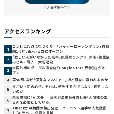
※入会は無料です
アクセスランキング
コンビニ起点に街づくり 「ハッピーローソンタウン」首都
1
圏1号店、東京・日野にオープン
「欲しい人がいなかった技術」脱炭素コンクリ、大阪・御堂筋
2
のビルに導入 大成建設
米国外初のグーグル直営店「Google Store 表参道」がオー
3
プン
第50回：なぜ「優秀なマネジャー」ほど経営に嫌われるのか
4
すごい上司の心得。それは、何をするかではなく、何をしな
5
いのか
楽天市場に「AI店長」 三木谷浩史会長兼社長「人間味のあ
6
るAIを必要としている」
TikTokがAI動画の検出強化 ハーランド選手の人気動画
7
も「AIラベル」必要と見解